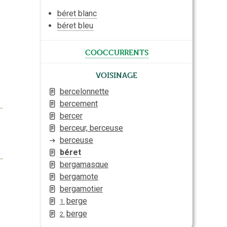
béret blanc
béret bleu
cooccurrents
Voisinage
bercelonnette
bercement
bercer
berceur, berceuse
berceuse
béret
bergamasque
bergamote
bergamotier
berge
1.
berge
2.