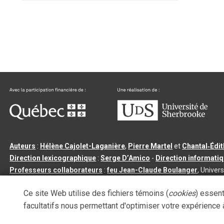
Auteurs
:
Hélène Cajolet-Laganière
,
Pierre Martel
et
Chantal‑Édi
Direction lexicographique
:
Serge D’Amico
-
Direction informati
Professeurs collaborateurs
:
feu Jean-Claude Boulanger
, Univers
Qu’est-ce que le dictionnaire Usito ?
|
Contactez-nous
|
Condition
Ce site Web utilise des fichiers témoins (
cookies
) essent
Tous droits réservés
©
Université de Sherbrooke |
3.2.2
- Dernière mi
facultatifs nous permettant d'optimiser votre expérience à