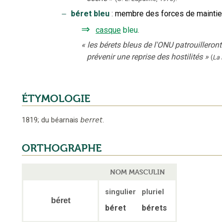
‒
béret bleu
:
membre des forces de maintien
⇒
casque
bleu
.
«
les bérets bleus de l'ONU patrouilleront
prévenir une reprise des hostilités
»
(
La 
ÉTYMOLOGIE
1819
;
du béarnais
berret
.
ORTHOGRAPHE
NOM MASCULIN
singulier
pluriel
béret
béret
bérets