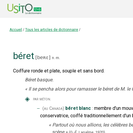
Accueil
/
Tous les articles de dictionnaire
/
béret
[
beʀɛ
]
n.
m.
Coiffure ronde et plate, souple et sans bord.
Béret basque.
«
Il se pencha alors pour ramasser le béret de M. le 
◈
par méton.
‒
béret blanc
:
membre d'un mouvem
(au Canada)
conservatrice, coiffé traditionnellement d'un
«
Partout où nous allions, les célèbres b
scène
»
(G.-É. Lapalme,
1970).