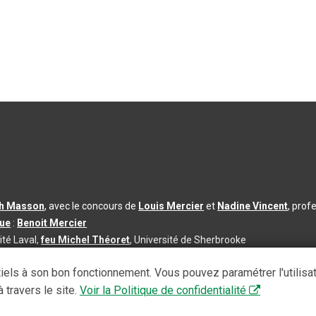
th Masson
, avec le concours de
Louis Mercier
et
Nadine Vincent
, prof
que
:
Benoit Mercier
ité Laval,
feu Michel Théoret
, Université de Sherbrooke
s d’utilisation
|
Paramètres des témoins
iels à son bon fonctionnement. Vous pouvez paramétrer l'utilisa
se à jour du contenu :
2026-08-03
 travers le site.
Voir la Politique de confidentialité