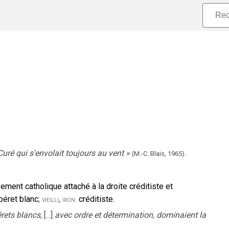
Curé qui s'envolait toujours au vent
»
(M.-C. Blais,
1965).
ent catholique attaché à la droite créditiste et
 béret blanc
;
,
créditiste.
vieilli
iron.
érets blancs,
[...]
avec ordre et détermination, dominaient la