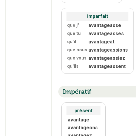
imparfait
avantageasse
que j'
avantageasses
que tu
avantageât
qu'
il
avantageassions
que nous
avantageassiez
que vous
avantageassent
qu'
ils
Impératif
présent
avantage
avantageons
avantagez