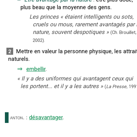
plus beau que la moyenne des gens.
Les princes
«
étaient intelligents ou sots,
cruels ou mous, rarement avantagés par 
nature, souvent despotiques
»
(Ch. Brouillet,
2002).
Mettre en valeur la personne physique, les attrai
2
naturels.
⇒
embellir
.
«
Il y a des uniformes qui avantagent ceux qui
les portent... et il y a les autres
»
(
La Presse
,
199
désavantager
.
anton.
: