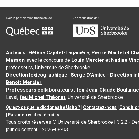
Auteurs
:
Hélène Cajolet-Laganière
,
Pierre Martel
et
Cha
Masson
, avec le concours de
Louis Mercier
et
Nadine Vin
professeurs, Université de Sherbrooke
Direction lexicographique
:
Serge D’Amico
-
Direction i
Benoit Mercier
Professeurs collaborateurs
:
feu Jean-Claude Boulange
Laval,
feu Michel Théoret
, Université de Sherbrooke
Qu’est-ce que le dictionnaire Usito ?
|
Contactez-nous
|
Condition
|
Paramètres des témoins
Tous droits réservés
©
Université de Sherbrooke |
3.2.2
- Der
jour du contenu :
2026-08-03