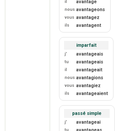
avantage
il
avantageons
nous
avantagez
vous
avantagent
ils
imparfait
avantageais
j'
avantageais
tu
avantageait
il
avantagions
nous
avantagiez
vous
avantageaient
ils
passé simple
avantageai
j'
avantageas
tu