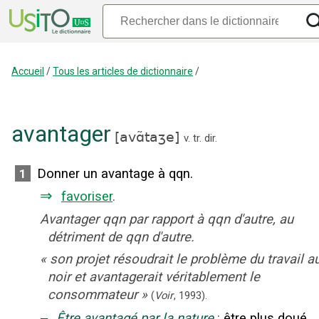
Accueil
/
Tous les articles de dictionnaire
/
avantager
[
avɑ̃taʒe
]
v. tr. dir.
Donner un avantage à qqn.
1
⇒
favoriser
.
Avantager qqn par rapport à qqn d'autre, au
détriment de qqn d'autre.
«
son projet résoudrait le problème du travail a
noir et avantagerait véritablement le
consommateur
»
(
Voir
,
1993
).
‒
Être avantagé par la nature
:
être plus doué,