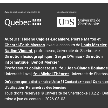
Auteurs
:
Hélène Cajolet-Laganière
,
Pierre Martel
et
Chantal‑Édith Masson
, avec le concours de
Louis Mercier
Nadine Vincent
, professeurs, Université de Sherbrooke
Direction lexicographique
:
Serge D’Amico
-
Direction
informatique
:
Benoit Mercier
Professeurs collaborateurs
:
feu Jean-Claude Boulange
Université Laval,
feu Michel Théoret
, Université de Sherbr
Qu’est-ce que le dictionnaire Usito ?
|
Contactez-nous
|
Conditio
d’utilisation
|
Paramètres des témoins
Tous droits réservés
©
Université de Sherbrooke |
3.2.2
- Der
mise à jour du contenu :
2026-08-03