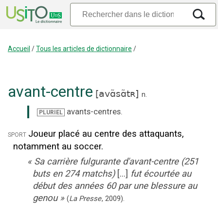
Accueil
/
Tous les articles de dictionnaire
/
avant-centre
[
avɑ̃sɑ̃tʀ
]
n.
avants-centres
.
PLURIEL
Joueur placé au centre des attaquants,
sport
notamment au soccer.
«
Sa carrière fulgurante d'avant-centre (251
buts en 274 matchs)
[...]
fut écourtée au
début des années 60 par une blessure au
genou
»
(
La Presse
,
2009
).