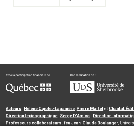
Auteurs
:
Hélène Cajolet-Laganière
,
Pierre Martel
et
Chantal‑Édi
Direction lexicographique
:
Serge D’Amico
-
Direction informati
Professeurs collaborateurs
:
feu Jean-Claude Boulanger
, Univers
Qu’est-ce que le dictionnaire Usito ?
|
Contactez-nous
|
Condition