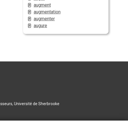
augment
augmentation
augmenter
augure
esseurs, Université de Sherbrooke