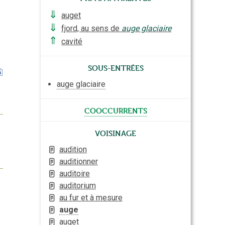
⇓
auget
⇓
fjord, au sens de
auge glaciaire
⇑
cavité
Sous-entrées
auge glaciaire
cooccurrents
Voisinage
audition
auditionner
auditoire
auditorium
au fur et à mesure
auge
auget