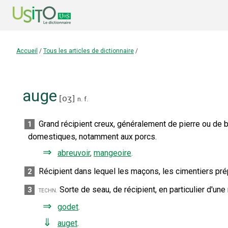
Accueil
/
Tous les articles de dictionnaire
/
auge
[
oʒ
]
n.
f.
Grand récipient creux, généralement de pierre ou de b
1
domestiques, notamment aux porcs.
⇒
abreuvoir
,
mangeoire
.
Récipient dans lequel les maçons, les cimentiers prépa
2
Sorte de seau, de récipient, en particulier d'une
3
techn.
⇒
godet
.
⇓
auget
.