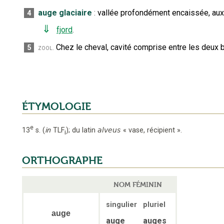
auge glaciaire
:
vallée profondément encaissée, aux v
4
⇓
fjord
.
Chez le cheval, cavité comprise entre les deux 
5
zool.
ÉTYMOLOGIE
e
13
s.
(
in
TLF
);
du latin
alveus
«
vase, récipient
».
i
ORTHOGRAPHE
NOM FÉMININ
singulier
pluriel
auge
auge
auges