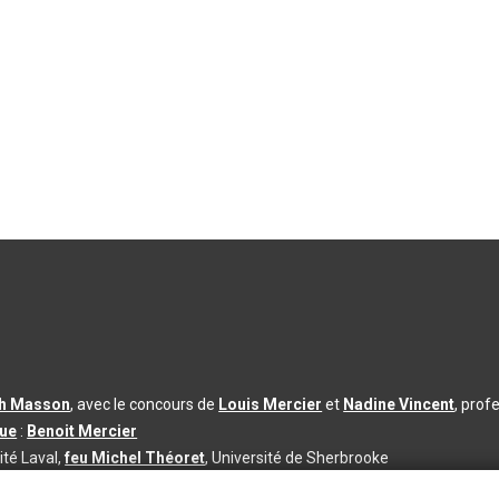
th Masson
, avec le concours de
Louis Mercier
et
Nadine Vincent
, prof
que
:
Benoit Mercier
ité Laval,
feu Michel Théoret
, Université de Sherbrooke
s d’utilisation
|
Paramètres des témoins