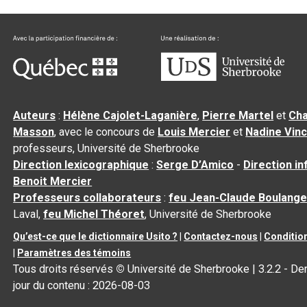
Auteurs
:
Hélène Cajolet-Laganière
,
Pierre Martel
et
Cha
Masson
, avec le concours de
Louis Mercier
et
Nadine Vin
professeurs, Université de Sherbrooke
Direction lexicographique
:
Serge D’Amico
-
Direction i
Benoit Mercier
Professeurs collaborateurs
:
feu Jean-Claude Boulange
Laval,
feu Michel Théoret
, Université de Sherbrooke
Qu’est-ce que le dictionnaire Usito ?
|
Contactez-nous
|
Condition
|
Paramètres des témoins
Tous droits réservés
©
Université de Sherbrooke |
3.2.2
- Der
jour du contenu :
2026-08-03