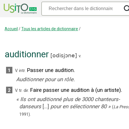
Accueil
/
Tous les articles de dictionnaire
/
auditionner
[
odisjɔne
]
v.
Passer une audition.
1
V. intr.
Auditionner pour un rôle.
Faire passer une audition à (un artiste).
2
V. tr. dir.
«
Ils ont auditionné plus de 3000 chanteurs-
danseurs
[...]
pour en sélectionner 80
»
(
La Pres
1991
).