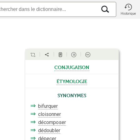
Historique
conjugaison
étymologie
Synonymes
⇒
bifurquer
⇒
cloisonner
⇒
décomposer
⇒
dédoubler
⇒
dépecer