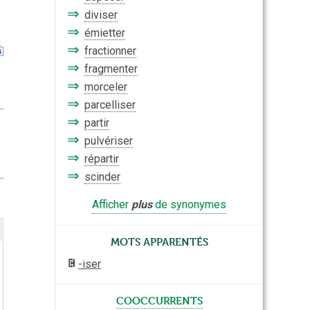
⇒
diviser
⇒
émietter
⇒
fractionner
⇒
fragmenter
⇒
morceler
⇒
parcelliser
⇒
partir
⇒
pulvériser
⇒
répartir
⇒
scinder
Afficher
plus
de synonymes
Mots apparentés
-iser
cooccurrents