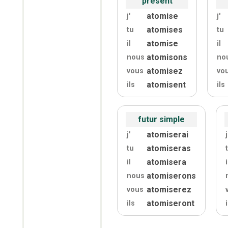
présent
atomise
j'
j'
atomises
tu
tu
atomise
il
il
atomisons
nous
no
atomisez
vous
vo
atomisent
ils
ils
futur simple
atomiserai
j'
j
atomiseras
tu
atomisera
il
i
atomiserons
nous
atomiserez
vous
atomiseront
ils