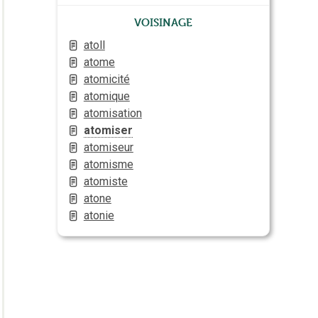
Voisinage
atoll
atome
atomicité
atomique
atomisation
atomiser
atomiseur
atomisme
atomiste
atone
atonie