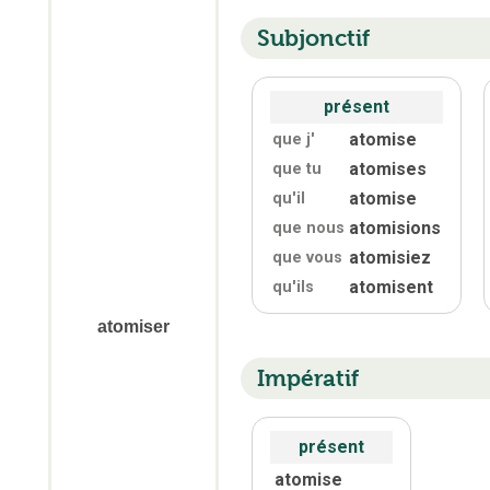
Subjonctif
présent
atomise
que j'
atomises
que tu
atomise
qu'
il
atomisions
que nous
atomisiez
que vous
atomisent
qu'
ils
atomiser
Impératif
présent
atomise