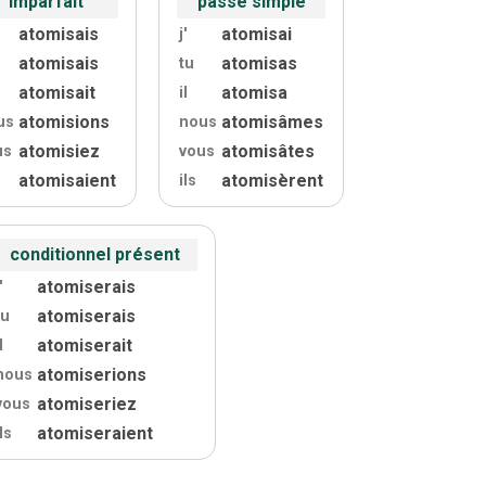
imparfait
passé simple
atomisais
atomisai
j'
atomisais
atomisas
tu
atomisait
atomisa
il
atomisions
atomisâmes
us
nous
atomisiez
atomisâtes
us
vous
atomisaient
atomisèrent
ils
conditionnel présent
atomiserais
'
atomiserais
tu
atomiserait
l
atomiserions
nous
atomiseriez
vous
atomiseraient
ils