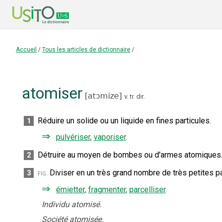
Accueil
/
Tous les articles de dictionnaire
/
atomiser
[
atɔmize
]
v. tr. dir.
Réduire un solide ou un liquide en fines particules.
1
⇒
pulvériser
,
vaporiser
.
Détruire au moyen de bombes ou d'armes atomiques
2
Diviser en un très grand nombre de très petites pa
3
fig.
⇒
émietter
,
fragmenter
,
parcelliser
.
Individu atomisé.
Société atomisée.