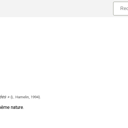
ées
»
(L. Hamelin,
1994).
ême nature.