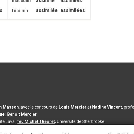
assimilé
assimilés
masculin
s
assimilée
assimilées
féminin
th Masson
, avec le concours de
Louis Mercier
et
Nadine Vincent
, prof
que
:
Benoit Mercier
ité Laval,
feu Michel Théoret
, Université de Sherbrooke
s d’utilisation
|
Paramètres des témoins