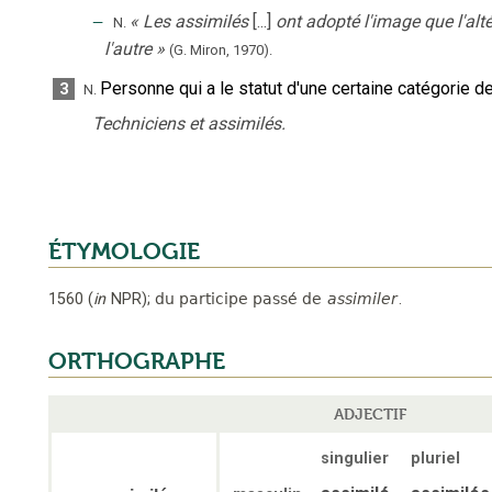
‒
«
Les assimilés
[...]
ont adopté l'image que l'alté
N.
l'autre
»
(G. Miron,
1970).
Personne qui a le statut d'une certaine catégorie de 
3
N.
Techniciens et assimilés.
ÉTYMOLOGIE
1560
(
in
NPR
);
du participe passé de
assimiler
.
ORTHOGRAPHE
ADJECTIF
singulier
pluriel