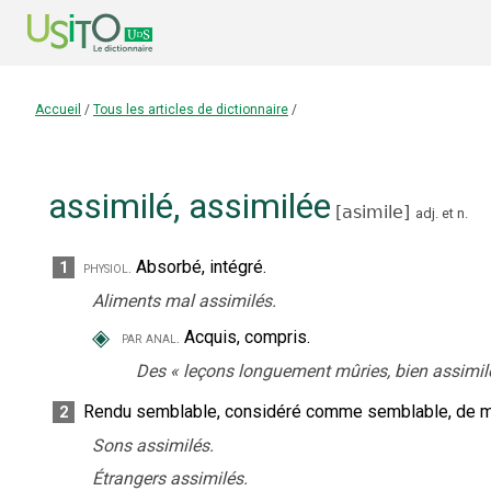
Accueil
/
Tous les articles de dictionnaire
/
assimilé
,
assimilée
[
asimile
]
adj.
et
n.
Absorbé, intégré.
1
physiol.
Aliments mal assimilés.
◈
Acquis, compris.
par anal.
Des
«
leçons longuement mûries, bien assimil
Rendu semblable, considéré comme semblable, de m
2
Sons assimilés.
Étrangers assimilés.