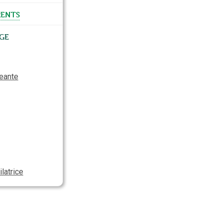
ents
ge
eante
latrice