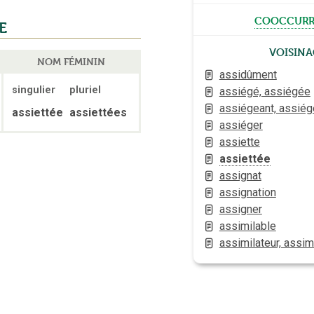
cooccurr
E
Voisina
NOM FÉMININ
assidûment
singulier
pluriel
assiégé, assiégée
assiégeant, assiég
assiettée
assiettées
assiéger
assiette
assiettée
assignat
assignation
assigner
assimilable
assimilateur, assimi