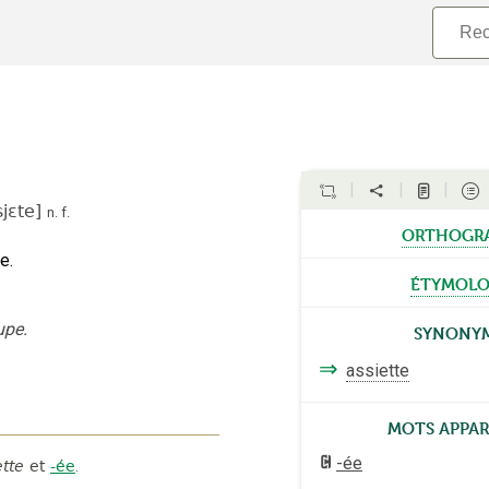
sjɛte
]
n.
f.
orthogr
e.
étymolo
Synony
upe.
⇒
assiette
Mots appa
-ée
ette
et
-ée
.