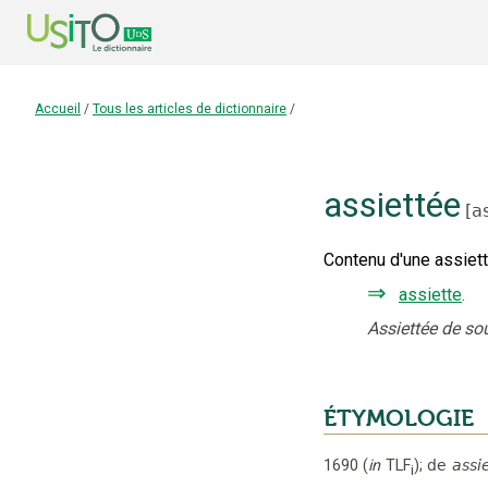
Accueil
/
Tous les articles de dictionnaire
/
assiettée
[
a
Contenu d'une assiett
⇒
assiette
.
Assiettée de so
ÉTYMOLOGIE
1690
(
in
TLF
);
de
assi
i