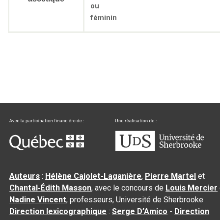
ou
féminin
Auteurs
:
Hélène Cajolet-Laganière
,
Pierre Martel
et
Chantal‑Édith Masson
, avec le concours de
Louis Mercier
Nadine Vincent
, professeurs, Université de Sherbrooke
Direction lexicographique
:
Serge D’Amico
-
Direction