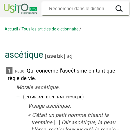
Accueil
/
Tous les articles de dictionnaire
/
ascétique
[
asetik
]
adj.
Qui concerne l'ascétisme en tant que
1
relig.
règle de vie.
Morale ascétique.
‒
(
en parlant d'un trait physique
)
Visage ascétique.
«
C'était un petit homme frisant la
trentaine
[...]
l'air ascétique, la peau
blême, méticuleux jusqu'à la manie
»