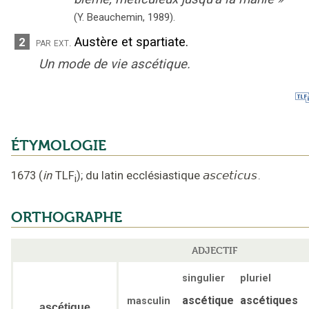
(Y. Beauchemin,
1989).
Austère et spartiate.
2
par ext.
Un mode de vie ascétique.
ÉTYMOLOGIE
1673
(
in
TLF
);
du latin ecclésiastique
asceticus
.
i
ORTHOGRAPHE
ADJECTIF
singulier
pluriel
ascétique
ascétiques
masculin
ascétique