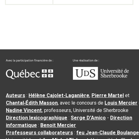
Auteurs
:
Hélène Cajolet-Laganière
,
Pierre Martel
et
Chantal‑Édith Masson
, avec le concours de
Louis Mercier
Nadine Vincent
, professeurs, Université de Sherbrooke
Direction lexicographique
:
Serge D’Amico
-
Direction
informatique
:
Benoit Mercier
Professeurs collaborateurs
:
feu Jean-Claude Boulange