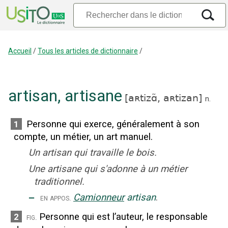
Accueil
/
Tous les articles de dictionnaire
/
artisan
,
artisane
[
aʀtizɑ̃,
aʀtizan
]
n.
Personne qui exerce, généralement à son
1
compte, un métier, un art manuel.
Un artisan qui travaille le bois.
Une artisane qui s'adonne à un métier
traditionnel.
‒
Camionneur
artisan
.
en appos.
Personne qui est l’auteur, le responsable
2
fig.