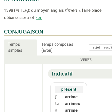
1398
(
in
TLF
);
du moyen anglais
rimen
«
faire place,
i
débarrasser
»
et
-er
.
CONJUGAISON
Temps
Temps composés
simples
(avoir)
VERBE
Indicatif
présent
arrime
j'
arrimes
tu
arrime
il