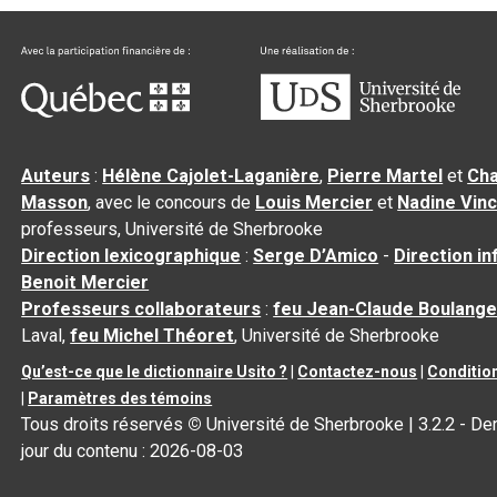
Auteurs
:
Hélène Cajolet-Laganière
,
Pierre Martel
et
Cha
Masson
, avec le concours de
Louis Mercier
et
Nadine Vin
professeurs, Université de Sherbrooke
Direction lexicographique
:
Serge D’Amico
-
Direction i
Benoit Mercier
Professeurs collaborateurs
:
feu Jean-Claude Boulange
Laval,
feu Michel Théoret
, Université de Sherbrooke
Qu’est-ce que le dictionnaire Usito ?
|
Contactez-nous
|
Condition
|
Paramètres des témoins
Tous droits réservés
©
Université de Sherbrooke |
3.2.2
- Der
jour du contenu :
2026-08-03