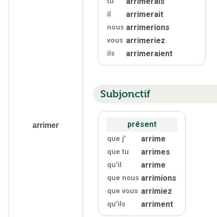
arrimerais
tu
arrimerait
il
arrimerions
nous
arrimeriez
vous
arrimeraient
ils
Subjonctif
présent
arrimer
arrime
que j'
arrimes
que tu
arrime
qu'
il
arrimions
que nous
arrimiez
que vous
arriment
qu'
ils