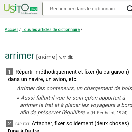
Accueil
/
Tous les articles de dictionnaire
/
arrimer
[
aʀime
]
v. tr. dir.
Répartir méthodiquement et fixer (la cargaison)
1
dans un navire, un avion, etc.
Arrimer des conteneurs, un chargement de bois
«
Aussi fallait-il voir le soin qu'on apportait à
arrimer le fret et à placer les voyageurs à bord
afin de préserver l'équilibre
»
(
H. Berthelot
,
1924
).
Attacher, fixer solidement (deux choses)
2
par ext.
l’une à l’autre.