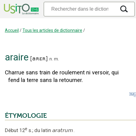
Accueil
/
Tous les articles de dictionnaire
/
araire
[
aʀɛʀ
]
n.
m.
Charrue sans train de roulement ni versoir, qui
fend la terre sans la retourner.
ÉTYMOLOGIE
e
Début 12
s.
;
du latin
aratrum
.