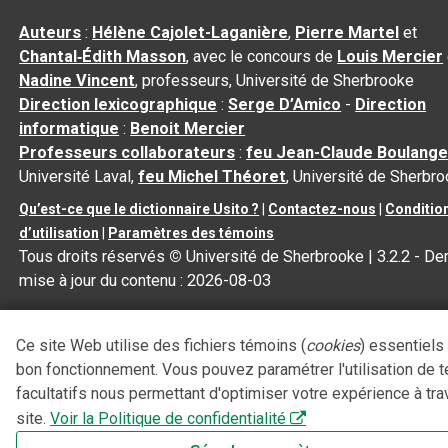
Auteurs
:
Hélène Cajolet-Laganière
,
Pierre Martel
et
Chantal‑Édith Masson
, avec le concours de
Louis Mercier
Nadine Vincent
, professeurs, Université de Sherbrooke
Direction lexicographique
:
Serge D’Amico
-
Direction
informatique
:
Benoit Mercier
Professeurs collaborateurs
:
feu Jean-Claude Boulange
Université Laval,
feu Michel Théoret
, Université de Sherbr
Qu’est-ce que le dictionnaire Usito ?
|
Contactez-nous
|
Conditio
d’utilisation
|
Paramètres des témoins
Tous droits réservés
©
Université de Sherbrooke |
3.2.2
- Der
mise à jour du contenu :
2026-08-03
Ce site Web utilise des fichiers témoins (
cookies
) essentiels
bon fonctionnement. Vous pouvez paramétrer l'utilisation de 
facultatifs nous permettant d'optimiser votre expérience à tra
site.
Voir la Politique de confidentialité