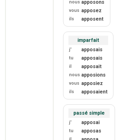
apposons
nous
apposez
vous
apposent
ils
imparfait
apposais
j'
apposais
tu
apposait
il
apposions
nous
apposiez
vous
apposaient
ils
passé simple
apposai
j'
apposas
tu
apposa
il