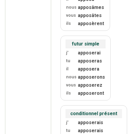
apposâmes
nous
apposâtes
vous
apposèrent
ils
futur simple
apposerai
j'
apposeras
tu
apposera
il
apposerons
nous
apposerez
vous
apposeront
ils
conditionnel présent
apposerais
j'
apposerais
tu