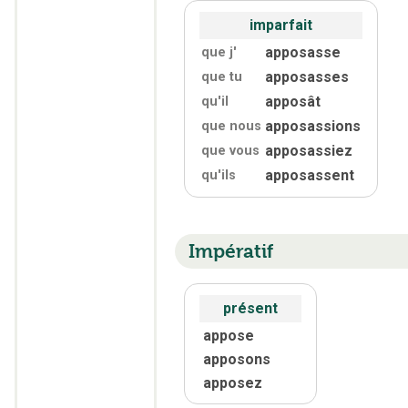
imparfait
apposasse
que j'
apposasses
que tu
apposât
qu'
il
apposassions
que nous
apposassiez
que vous
apposassent
qu'
ils
Impératif
présent
appose
apposons
apposez