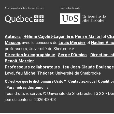
Auteurs
:
Hélène Cajolet-Laganière
,
Pierre Martel
et
Cha
Masson
, avec le concours de
Louis Mercier
et
Nadine Vin
professeurs, Université de Sherbrooke
Direction lexicographique
:
Serge D’Amico
-
Direction i
Benoit Mercier
Professeurs collaborateurs
:
feu Jean-Claude Boulange
Laval,
feu Michel Théoret
, Université de Sherbrooke
Qu’est-ce que le dictionnaire Usito ?
|
Contactez-nous
|
Condition
|
Paramètres des témoins
Tous droits réservés
©
Université de Sherbrooke |
3.2.2
- Der
jour du contenu :
2026-08-03