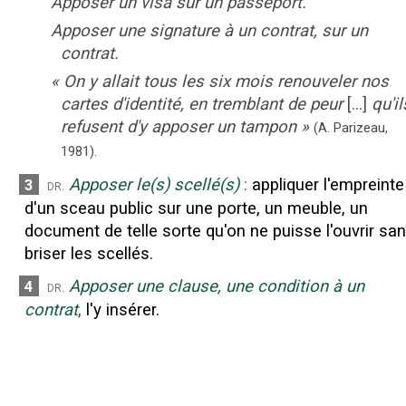
Apposer un visa sur un passeport.
Apposer une signature à un contrat, sur un
contrat.
«
On y allait tous les six mois renouveler nos
cartes d'identité, en tremblant de peur
[...]
qu'il
refusent d'y apposer un tampon
»
(A. Parizeau,
1981).
Apposer le(s) scellé(s)
:
appliquer l'empreinte
3
dr.
d'un sceau public sur une porte, un meuble, un
document de telle sorte qu'on ne puisse l'ouvrir sa
briser les scellés.
Apposer une clause, une condition à un
4
dr.
contrat
,
l'y insérer.