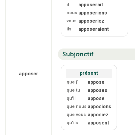
apposerait
il
apposerions
nous
apposeriez
vous
apposeraient
ils
Subjonctif
présent
apposer
appose
que j'
apposes
que tu
appose
qu'
il
apposions
que nous
apposiez
que vous
apposent
qu'
ils