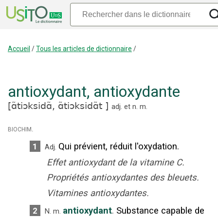
Accueil
/
Tous les articles de dictionnaire
/
antioxydant
,
antioxydante
[
ɑ̃tiɔksidɑ̃,
ɑ̃tiɔksidɑ̃t
]
adj.
et
n.
m.
biochim.
Qui prévient, réduit l'oxydation.
1
Adj.
Effet antioxydant de la vitamine C.
Propriétés antioxydantes des bleuets.
Vitamines antioxydantes.
antioxydant
.
Substance capable de
2
N.
m.