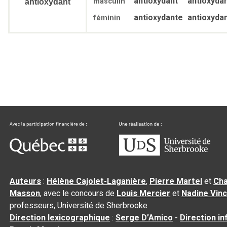
antioxydant
antioxyda
masculin
antioxydant
antioxydante
antioxyda
féminin
Auteurs
:
Hélène Cajolet-Laganière
,
Pierre Martel
et
Cha
Masson
, avec le concours de
Louis Mercier
et
Nadine Vin
professeurs, Université de Sherbrooke
Direction lexicographique
:
Serge D’Amico
-
Direction i