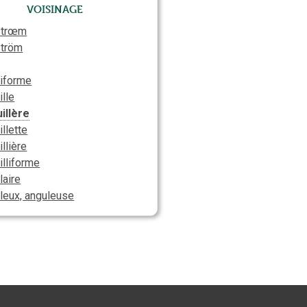
Voisinage
strœm
ström
iforme
ille
illère
illette
illière
illiforme
laire
leux, anguleuse