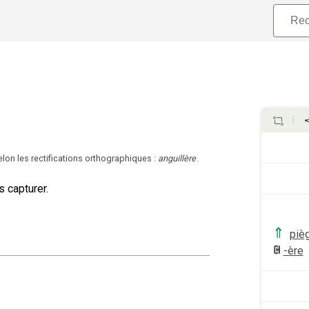
elon les rectifications orthographiques
:
anguillère
.
s capturer.
⇑
piè
-ère