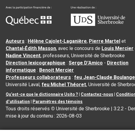
Auteurs
:
Hélène Cajolet-Laganière
,
Pierre Martel
et
Chantal‑Édith Masson
, avec le concours de
Louis Mercier
Nadine Vincent
, professeurs, Université de Sherbrooke
Direction lexicographique
:
Serge D’Amico
-
Direction
informatique
:
Benoit Mercier
Professeurs collaborateurs
:
feu Jean-Claude Boulange
Université Laval,
feu Michel Théoret
, Université de Sherbr
Qu’est-ce que le dictionnaire Usito ?
|
Contactez-nous
|
Conditio
d’utilisation
|
Paramètres des témoins
Tous droits réservés
©
Université de Sherbrooke |
3.2.2
- Der
mise à jour du contenu :
2026-08-03