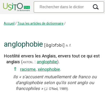
Accueil
/
Tous les articles de dictionnaire
/
anglophobie
[
ɑ̃glɔfɔbi
]
n.
f.
Hostilité envers les Anglais, envers tout ce qui est
anglais
(
:
anglophilie
).
anton.
⇑
racisme
,
xénophobie
.
Ils
«
s'accusent mutuellement de franco ou
d'anglophobie selon qu'ils sont anglo ou
francophiles
»
(J. O'Neil,
1989).