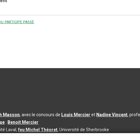
ent
u participe passé
.
th Masson
, avec le concours de
Louis Mercier
et
Nadine Vincent
, prof
que
:
Benoit Mercier
ité Laval,
feu Michel Théoret
, Université de Sherbrooke
s d’utilisation
|
Paramètres des témoins