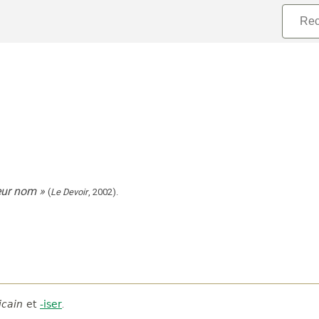
leur nom
»
(
Le Devoir
,
2002
).
cain
et
-iser
.