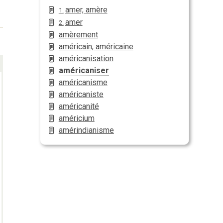
amer, amère
1.
amer
2.
amèrement
américain, américaine
américanisation
américaniser
américanisme
américaniste
américanité
américium
amérindianisme