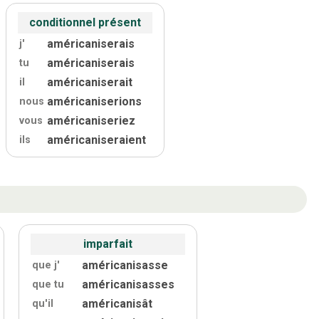
conditionnel présent
américaniserais
j'
américaniserais
tu
américaniserait
il
américaniserions
nous
américaniseriez
vous
américaniseraient
ils
imparfait
américanisasse
que j'
américanisasses
que tu
américanisât
qu'
il