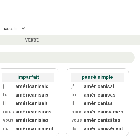
VERBE
imparfait
passé simple
américanisais
américanisai
j'
j'
américanisais
américanisas
tu
tu
américanisait
américanisa
il
il
américanisions
américanisâmes
nous
nous
américanisiez
américanisâtes
vous
vous
américanisaient
américanisèrent
ils
ils