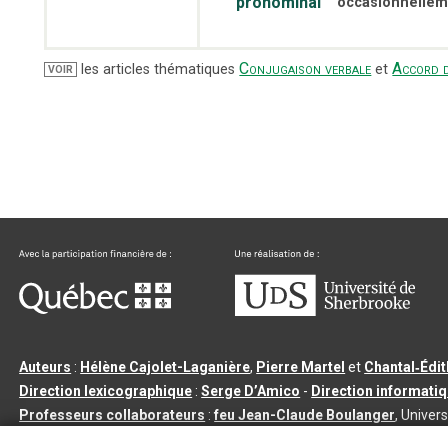
pronominal
occasionnellem
Conjugaison verbale
Accord d
les articles thématiques
et
VOIR
Auteurs
:
Hélène Cajolet-Laganière
,
Pierre Martel
et
Chantal‑Édi
Direction lexicographique
:
Serge D’Amico
-
Direction informati
Professeurs collaborateurs
:
feu Jean-Claude Boulanger
, Univers
Qu’est-ce que le dictionnaire Usito ?
|
Contactez-nous
|
Condition