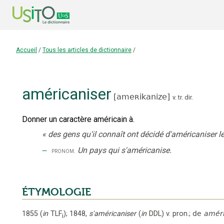
Accueil
/
Tous les articles de dictionnaire
/
américaniser
[
ameʀikanize
]
v. tr. dir.
Donner un caractère américain à.
«
des gens qu'il connaît ont décidé d'américaniser 
‒
Un pays qui s'américanise.
pronom.
ÉTYMOLOGIE
1855
(
in
TLF
);
1848
,
s'américaniser
(
in
DDL
)
v. pron.
;
de
améri
i