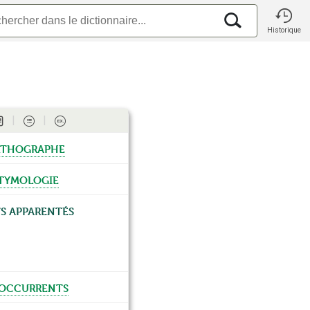
Historique
thographe
tymologie
s apparentés
occurrents