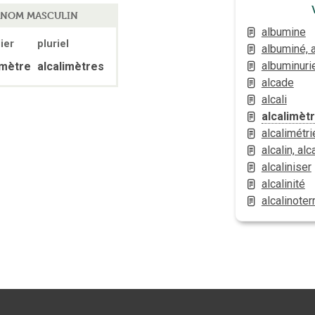
NOM MASCULIN
albumine
ier
pluriel
albuminé, 
albuminuri
imètre
alcalimètres
alcade
alcali
alcalimèt
alcalimétri
alcalin, alc
alcaliniser
alcalinité
alcalinoter