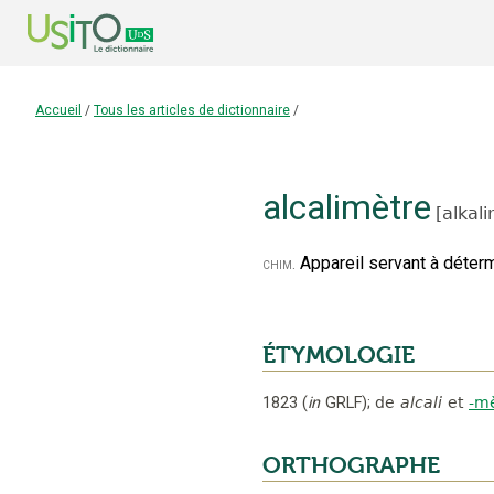
Accueil
/
Tous les articles de dictionnaire
/
alcalimètre
[
alkal
Appareil servant à détermi
chim.
ÉTYMOLOGIE
1823
(
in
GRLF
);
de
alcali
et
-m
ORTHOGRAPHE