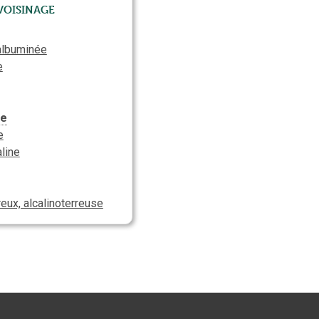
Voisinage
albuminée
e
re
e
aline
reux, alcalinoterreuse