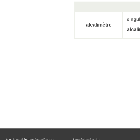
singul
alcalimètre
alcal