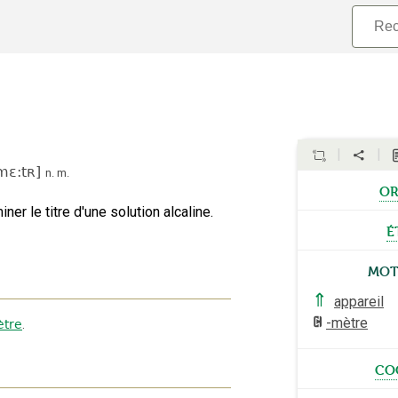
imɛ:tʀ
]
n.
m.
or
ner le titre d'une solution alcaline.
é
Mot
⇑
appareil
-mètre
ètre
.
co