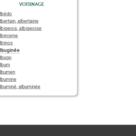
Voisinage
lbédo
lbertain, albertaine
lbigeois, albigeoise
lbinisme
lbinos
lbuginée
lbugo
lbum
lbumen
lbumine
lbuminé, albuminée