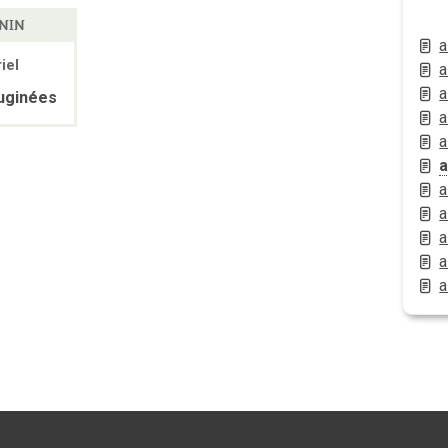
NIN
a
iel
a
a
uginées
a
a
a
a
a
a
a
a