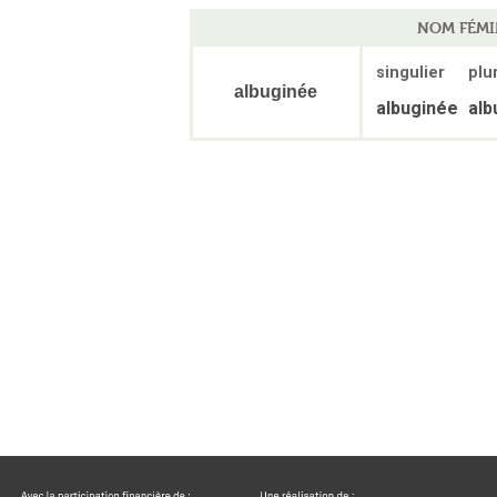
NOM FÉMI
singulier
plur
albuginée
albuginée
alb