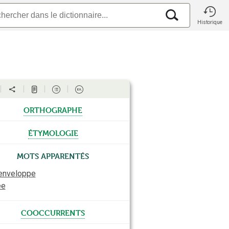
Historique
orthographe
étymologie
Mots apparentés
enveloppe
ée
cooccurrents