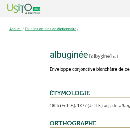
Accueil
/
Tous les articles de dictionnaire
/
albuginée
[
albyʒine
]
n.
f.
Enveloppe conjonctive blanchâtre de cer
ÉTYMOLOGIE
1805
(
in
TLF
);
1377
(
in
TLF
)
adj.
;
de
albu
i
i
ORTHOGRAPHE