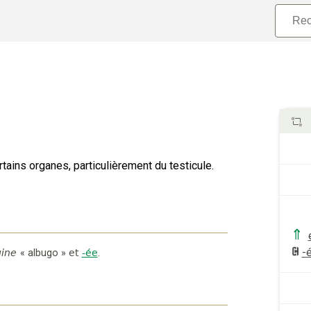
tains organes, particulièrement du testicule.
⇑
-
gine
«
albugo
»
et
-ée
.