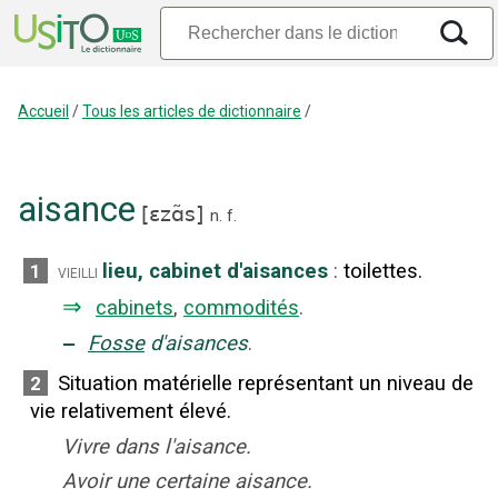
Accueil
/
Tous les articles de dictionnaire
/
aisance
[
ɛzɑ̃s
]
n.
f.
lieu, cabinet d'aisances
:
toilettes.
1
vieilli
⇒
cabinets
,
commodités
.
‒
Fosse
d'aisances
.
Situation matérielle représentant un niveau de
2
vie relativement élevé.
Vivre dans l'aisance.
Avoir une certaine aisance.