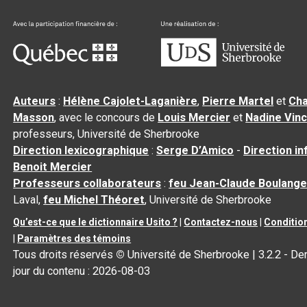
Auteurs
:
Hélène Cajolet-Laganière
,
Pierre Martel
et
Cha
Masson
, avec le concours de
Louis Mercier
et
Nadine Vin
professeurs, Université de Sherbrooke
Direction lexicographique
:
Serge D’Amico
-
Direction i
Benoit Mercier
Professeurs collaborateurs
:
feu Jean-Claude Boulange
Laval,
feu Michel Théoret
, Université de Sherbrooke
Qu’est-ce que le dictionnaire Usito ?
|
Contactez-nous
|
Condition
|
Paramètres des témoins
Tous droits réservés
©
Université de Sherbrooke |
3.2.2
- Der
jour du contenu :
2026-08-03