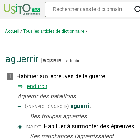
Accueil
/
Tous les articles de dictionnaire
/
aguerrir
[
agɛʀiʀ
]
v. tr. dir.
Habituer aux épreuves de la guerre.
1
⇒
endurcir
.
Aguerrir des bataillons.
‒
aguerri
.
(en emploi d’adjectif)
Des troupes aguerries.
◈
Habituer à surmonter des épreuves.
par ext.
Ses malchances l'aguerrissaient.