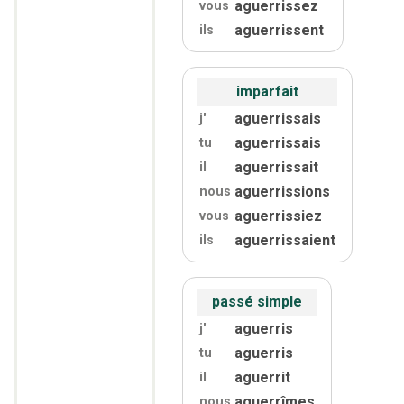
aguerrissez
vous
aguerrissent
ils
imparfait
aguerrissais
j'
aguerrissais
tu
aguerrissait
il
aguerrissions
nous
aguerrissiez
vous
aguerrissaient
ils
passé simple
aguerris
j'
aguerris
tu
aguerrit
il
aguerrîmes
nous