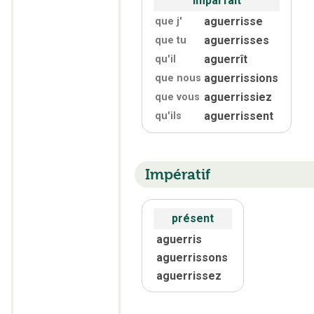
imparfait
aguerrisse
que j'
aguerrisses
que tu
aguerrît
qu'
il
aguerrissions
que nous
aguerrissiez
que vous
aguerrissent
qu'
ils
Impératif
présent
aguerris
aguerrissons
aguerrissez