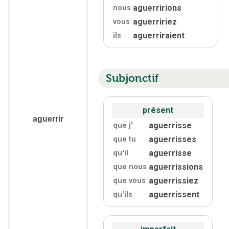
aguerririons
nous
aguerririez
vous
aguerriraient
ils
Subjonctif
présent
aguerrir
aguerrisse
que j'
aguerrisses
que tu
aguerrisse
qu'
il
aguerrissions
que nous
aguerrissiez
que vous
aguerrissent
qu'
ils