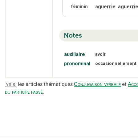
aguerrie
aguerri
féminin
Notes
auxiliaire
avoir
pronominal
occasionnellement
Conjugaison verbale
Acc
les articles thématiques
et
VOIR
du participe passé
.