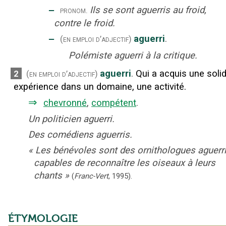
‒
Ils se sont aguerris au froid,
pronom.
contre le froid.
‒
aguerri
.
(en emploi d’adjectif)
Polémiste aguerri à la critique.
aguerri
.
Qui a acquis une soli
2
(en emploi d’adjectif)
expérience dans un domaine, une activité.
⇒
chevronné
,
compétent
.
Un politicien aguerri.
Des comédiens aguerris.
«
Les bénévoles sont des ornithologues aguerri
capables de reconnaître les oiseaux à leurs
chants
»
(
Franc-Vert
,
1995
).
ÉTYMOLOGIE