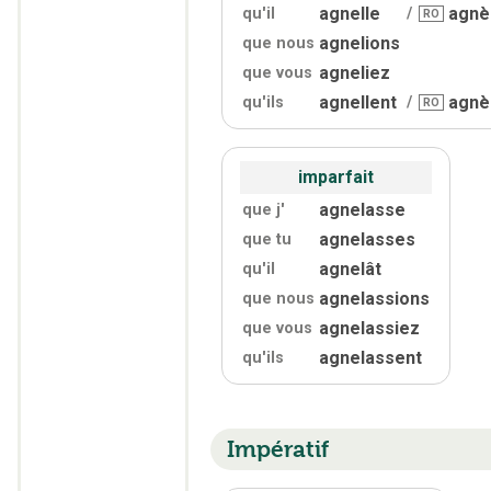
agnelle
agnè
qu'
il
/
RO
agnelions
que nous
agneliez
que vous
agnellent
agnè
qu'
ils
/
RO
imparfait
agnelasse
que j'
agnelasses
que tu
agnelât
qu'
il
agnelassions
que nous
agnelassiez
que vous
agnelassent
qu'
ils
Impératif