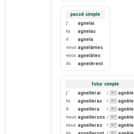
passé simple
agnelai
j'
agnelas
tu
agnela
il
agnelâmes
nous
agnelâtes
vous
agnelèrent
ils
futur simple
agnellerai
agnèle
j'
/
RO
agnelleras
agnèle
tu
/
RO
agnellera
agnèle
il
/
RO
agnellerons
agnèle
nous
/
RO
agnellerez
agnèle
vous
/
RO
agnelleront
agnèle
ils
/
RO