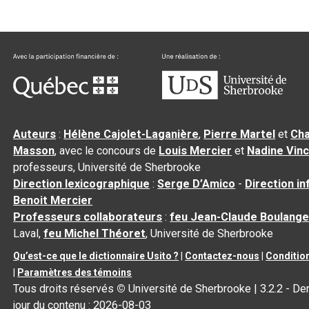
Auteurs
:
Hélène Cajolet-Laganière
,
Pierre Martel
et
Cha
Masson
, avec le concours de
Louis Mercier
et
Nadine Vin
professeurs, Université de Sherbrooke
Direction lexicographique
:
Serge D’Amico
-
Direction i
Benoit Mercier
Professeurs collaborateurs
:
feu Jean-Claude Boulange
Laval,
feu Michel Théoret
, Université de Sherbrooke
Qu’est-ce que le dictionnaire Usito ?
|
Contactez-nous
|
Condition
|
Paramètres des témoins
Tous droits réservés
©
Université de Sherbrooke |
3.2.2
- Der
jour du contenu :
2026-08-03