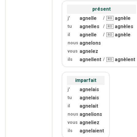
présent
agnelle
agnèle
j'
/
RO
agnelles
agnèles
tu
/
RO
agnelle
agnèle
il
/
RO
agnelons
nous
agnelez
vous
agnellent
agnèlent
ils
/
RO
imparfait
agnelais
j'
agnelais
tu
agnelait
il
agnelions
nous
agneliez
vous
agnelaient
ils