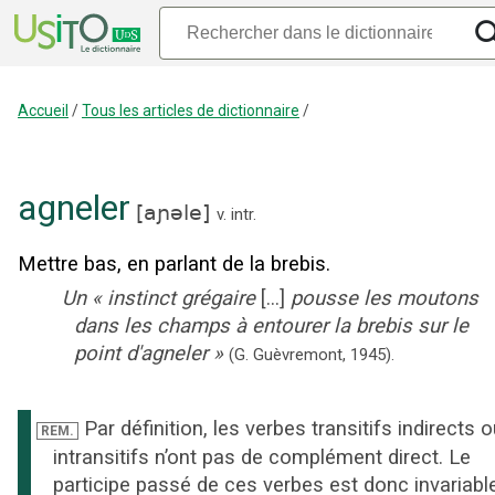
Accueil
/
Tous les articles de dictionnaire
/
agneler
[
aɲəle
]
v. intr.
Mettre bas, en parlant de la brebis.
Un
«
instinct grégaire
[...]
pousse les moutons
dans les champs à entourer la brebis sur le
point d'agneler
»
(G. Guèvremont,
1945).
Par définition, les verbes transitifs indirects 
REM.
intransitifs n’ont pas de complément direct. Le
participe passé de ces verbes est donc invariable 