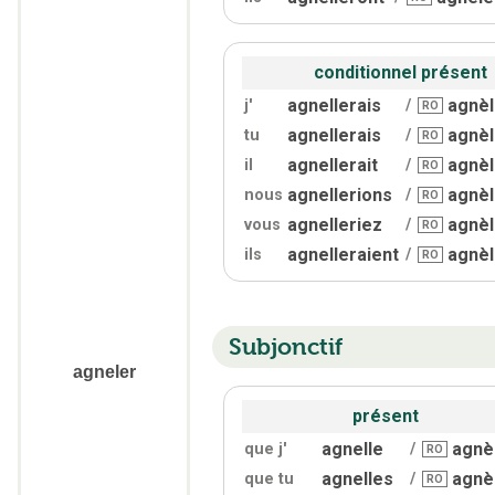
conditionnel présent
agnellerais
agnèl
j'
/
RO
agnellerais
agnèl
tu
/
RO
agnellerait
agnèl
il
/
RO
agnellerions
agnèl
nous
/
RO
agnelleriez
agnèl
vous
/
RO
agnelleraient
agnèl
ils
/
RO
Subjonctif
agneler
présent
agnelle
agnè
que j'
/
RO
agnelles
agnè
que tu
/
RO