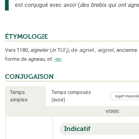
est conjugué avec
avoir
(
des brebis qui ont agn
ÉTYMOLOGIE
Vers 1180
,
aigneler
(
in
TLF
);
de
agnel
,
aignel
,
ancienne
i
forme de
agneau
,
et
-er
.
CONJUGAISON
Temps
Temps composés
simples
(avoir)
VERBE
Indicatif