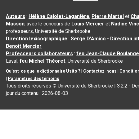
Auteurs
:
Hélène Cajolet-Laganière
,
Pierre Martel
et
Cha
Masson
, avec le concours de
Louis Mercier
et
Nadine Vin
professeurs, Université de Sherbrooke
Direction lexicographique
:
Serge D’Amico
-
Direction i
Benoit Mercier
Professeurs collaborateurs
:
feu Jean-Claude Boulange
Laval,
feu Michel Théoret
, Université de Sherbrooke
Qu’est-ce que le dictionnaire Usito ?
|
Contactez-nous
|
Condition
|
Paramètres des témoins
Tous droits réservés
©
Université de Sherbrooke |
3.2.2
- Der
jour du contenu :
2026-08-03