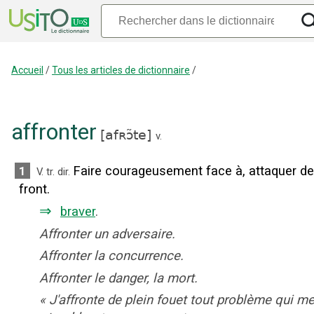
Accueil
/
Tous les articles de dictionnaire
/
affronter
[
afʀɔ̃te
]
v.
Faire courageusement face à, attaquer de
1
V. tr. dir.
front.
⇒
braver
.
Affronter un adversaire.
Affronter la concurrence.
Affronter le danger, la mort.
«
J'affronte de plein fouet tout problème qui m