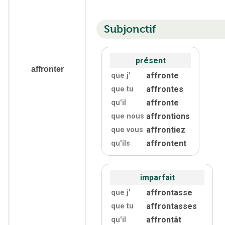
Subjonctif
présent
affronter
affronte
que j'
affrontes
que tu
affronte
qu'
il
affrontions
que nous
affrontiez
que vous
affrontent
qu'
ils
imparfait
affrontasse
que j'
affrontasses
que tu
affrontât
qu'
il