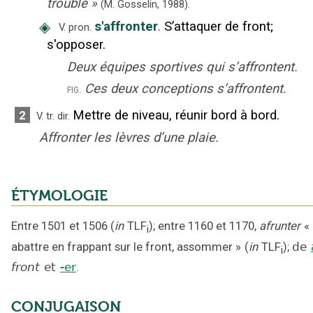
trouble
»
(M. Gosselin,
1988).
◈
s'affronter
.
S’attaquer de front
;
V. pron.
s'opposer.
Deux équipes sportives qui s’affrontent.
Ces deux conceptions s’affrontent.
fig.
Mettre de niveau, réunir bord à bord.
2
V. tr. dir.
Affronter les lèvres d’une plaie.
ÉTYMOLOGIE
Entre 1501 et 1506
(
in
TLF
);
entre 1160 et 1170
,
afrunter
«
i
abattre en frappant sur le front, assommer »
(
in
TLF
);
de
i
front
et
-er
.
CONJUGAISON