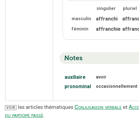
singulier
pluriel
affranchi
affran
masculin
affranchie
affran
féminin
Notes
auxiliaire
avoir
pronominal
occasionnellement
Conjugaison verbale
Acc
les articles thématiques
et
VOIR
du participe passé
.