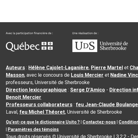
Auteurs
:
Hélène Cajolet-Laganière
,
Pierre Martel
et
Cha
Masson
, avec le concours de
Louis Mercier
et
Nadine Vin
professeurs, Université de Sherbrooke
Direction lexicographique
:
Serge D’Amico
-
Direction i
Benoit Mercier
Professeurs collaborateurs
:
feu Jean-Claude Boulange
Laval,
feu Michel Théoret
, Université de Sherbrooke
Qu’est-ce que le dictionnaire Usito ?
|
Contactez-nous
|
Condition
|
Paramètres des témoins
Tous droits réservés
©
Université de Sherbrooke |
3.2.2
- Der