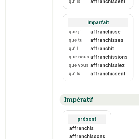
affranchissent
qu'
ils
imparfait
affranchisse
que j'
affranchisses
que tu
affranchît
qu'
il
affranchissions
que nous
affranchissiez
que vous
affranchissent
qu'
ils
Impératif
présent
affranchis
affranchissons