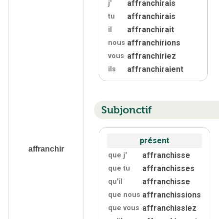
affranchirais
j'
affranchirais
tu
affranchirait
il
affranchirions
nous
affranchiriez
vous
affranchiraient
ils
Subjonctif
présent
affranchir
affranchisse
que j'
affranchisses
que tu
affranchisse
qu'
il
affranchissions
que nous
affranchissiez
que vous