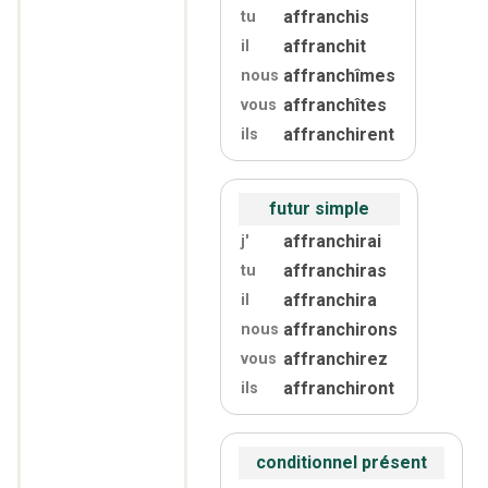
affranchis
tu
affranchit
il
affranchîmes
nous
affranchîtes
vous
affranchirent
ils
futur simple
affranchirai
j'
affranchiras
tu
affranchira
il
affranchirons
nous
affranchirez
vous
affranchiront
ils
conditionnel présent