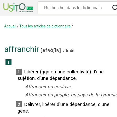
Accueil
/
Tous les articles de dictionnaire
/
affranchir
[
afʀɑ̃ʃiʀ
]
v. tr. dir.
I
Libérer (qqn ou une collectivité) d’une
1
sujétion, d’une dépendance.
Affranchir un esclave.
Affranchir un peuple, un pays de la tyrannie
Délivrer, libérer d'une dépendance, d'une
2
gêne.