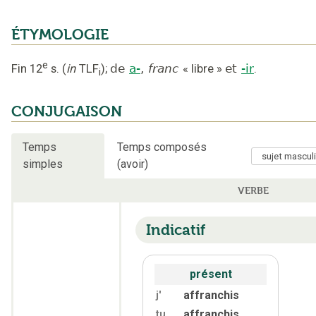
ÉTYMOLOGIE
e
Fin 12
s.
(
in
TLF
);
de
a-
,
franc
«
libre
»
et
-ir
.
i
CONJUGAISON
Temps
Temps composés
simples
(avoir)
VERBE
Indicatif
présent
affranchis
j'
affranchis
tu