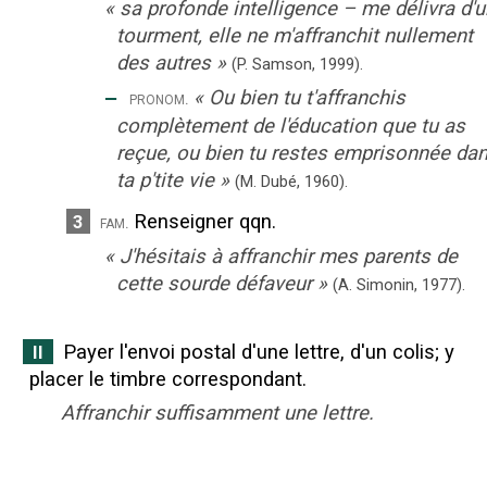
«
sa profonde intelligence – me délivra d'u
tourment, elle ne m'affranchit nullement
des autres
»
(P. Samson,
1999).
‒
«
Ou bien tu t'affranchis
pronom.
complètement de l'éducation que tu as
reçue, ou bien tu restes emprisonnée da
ta p'tite vie
»
(M. Dubé,
1960).
Renseigner qqn.
3
fam.
«
J'hésitais à affranchir mes parents de
cette sourde défaveur
»
(A. Simonin,
1977
).
Payer l'envoi postal d'une lettre, d'un colis
;
y
II
placer le timbre correspondant.
Affranchir suffisamment une lettre.