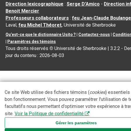
Direction lexicographique
:
Serge D’Amico
-
Direction i
Benoit Mercier
Professeurs collaborateurs
:
feu Jean-Claude Boulange
Laval,
feu Michel Théoret
, Université de Sherbrooke
Qu’est-ce que le dictionnaire Usito ?
|
Contactez-nous
|
Condition
|
Paramètres des témoins
Tous droits réservés
©
Université de Sherbrooke |
3.2.2
- Der
jour du contenu :
2026-08-03
Ce site Web utilise des fichiers témoins (
cookies
) essentiels
bon fonctionnement. Vous pouvez paramétrer l'utilisation de 
facultatifs nous permettant d'optimiser votre expérience à tra
site.
Voir la Politique de confidentialité
Gérer les paramètres