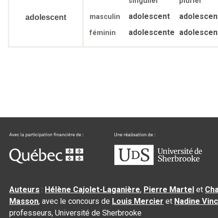
singulier
pluriel
adolescent
adolescen
masculin
adolescent
adolescente
adolescen
féminin
Auteurs
:
Hélène Cajolet-Laganière
,
Pierre Martel
et
Cha
Masson
, avec le concours de
Louis Mercier
et
Nadine Vin
professeurs, Université de Sherbrooke