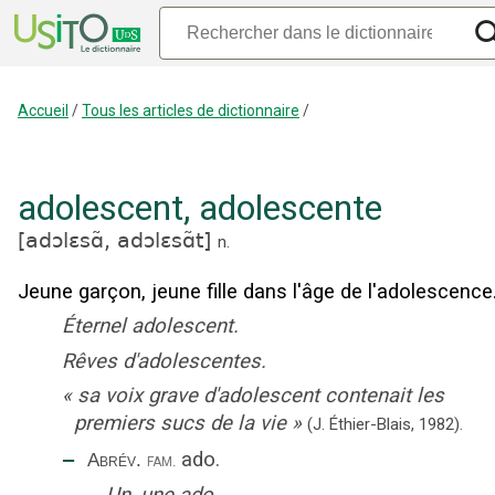
Accueil
/
Tous les articles de dictionnaire
/
adolescent
,
adolescente
[
adɔlɛsɑ̃,
adɔlɛsɑ̃t
]
n.
Jeune garçon, jeune fille dans l'âge de l'adolescence
Éternel adolescent.
Rêves d'adolescentes.
«
sa voix grave d'adolescent contenait les
premiers sucs de la vie
»
(J. Éthier-Blais,
1982).
‒
ado
.
fam.
Abrév.
Un, une ado.