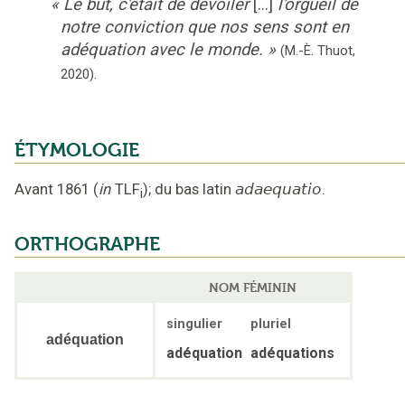
«
Le but, c'était de dévoiler
[...]
l'orgueil de
notre conviction que nos sens sont en
adéquation avec le monde.
»
(
M.-È. Thuot
,
2020
).
ÉTYMOLOGIE
Avant 1861
(
in
TLF
);
du bas latin
adaequatio
.
i
ORTHOGRAPHE
NOM FÉMININ
singulier
pluriel
adéquation
adéquation
adéquations