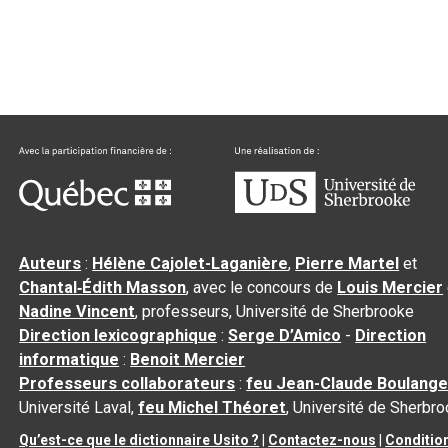
Auteurs
:
Hélène Cajolet-Laganière
,
Pierre Martel
et
Chantal‑Édith Masson
, avec le concours de
Louis Mercier
Nadine Vincent
, professeurs, Université de Sherbrooke
Direction lexicographique
:
Serge D’Amico
-
Direction
informatique
:
Benoit Mercier
Professeurs collaborateurs
:
feu Jean-Claude Boulange
Université Laval,
feu Michel Théoret
, Université de Sherbr
Qu’est-ce que le dictionnaire Usito ?
|
Contactez-nous
|
Conditio