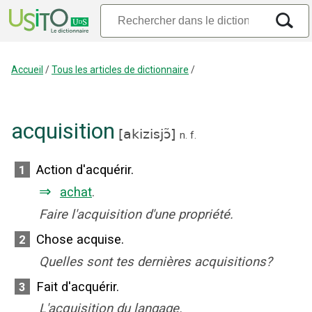
Accueil
/
Tous les articles de dictionnaire
/
acquisition
[
akizisjɔ̃
]
n.
f.
Action d'acquérir.
1
⇒
achat
.
Faire l'acquisition d'une propriété.
Chose acquise.
2
Quelles sont tes dernières acquisitions?
Fait d'acquérir.
3
L'acquisition du langage.