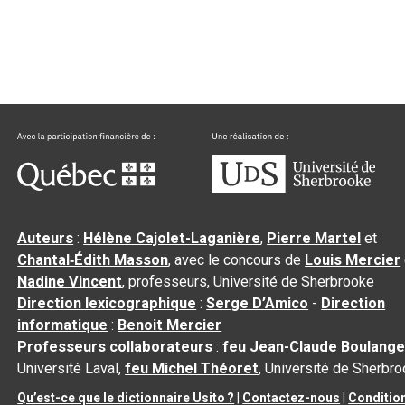
Auteurs
:
Hélène Cajolet-Laganière
,
Pierre Martel
et
Chantal‑Édith Masson
, avec le concours de
Louis Mercier
Nadine Vincent
, professeurs, Université de Sherbrooke
Direction lexicographique
:
Serge D’Amico
-
Direction
informatique
:
Benoit Mercier
Professeurs collaborateurs
:
feu Jean-Claude Boulange
Université Laval,
feu Michel Théoret
, Université de Sherbr
Qu’est-ce que le dictionnaire Usito ?
|
Contactez-nous
|
Conditio