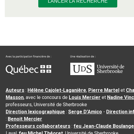
LANCER LA RECHERCHE
Auteurs
:
Hélène Cajolet-Laganière
,
Pierre Martel
et
Cha
Masson
, avec le concours de
Louis Mercier
et
Nadine Vin
professeurs, Université de Sherbrooke
Direction lexicographique
:
Serge D’Amico
-
Direction i
:
Benoit Mercier
Professeurs collaborateurs
:
feu Jean-Claude Boulange
Laval,
feu Michel Théoret
, Université de Sherbrooke