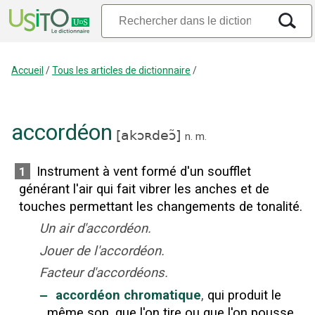
Accueil
/
Tous les articles de dictionnaire
/
accordéon
[
akɔʀdeɔ̃
]
n.
m.
Instrument à vent formé d'un soufflet
1
générant l'air qui fait vibrer les anches et de
touches permettant les changements de tonalité.
Un air d'accordéon.
Jouer de l'accordéon.
Facteur d'accordéons.
‒
accordéon chromatique
,
qui produit le
même son, que l'on tire ou que l'on pousse