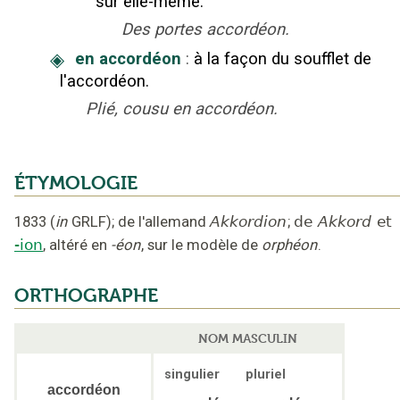
sur elle-même.
Des portes accordéon.
◈
en accordéon
:
à la façon du soufflet de
l'accordéon.
Plié, cousu en accordéon.
ÉTYMOLOGIE
1833
(
in
GRLF
);
de l'allemand
Akkordion
;
de
Akkord
et
-ion
,
altéré en
-éon
, sur le modèle de
orphéon
.
ORTHOGRAPHE
NOM MASCULIN
singulier
pluriel
accordéon