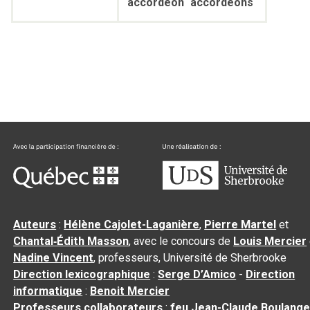
accordéon
accordéons
Auteurs
:
Hélène Cajolet-Laganière
,
Pierre Martel
et
Chantal‑Édith Masson
, avec le concours de
Louis Mercier
Nadine Vincent
, professeurs, Université de Sherbrooke
Direction lexicographique
:
Serge D’Amico
-
Direction
informatique
:
Benoit Mercier
Professeurs collaborateurs
:
feu Jean-Claude Boulange