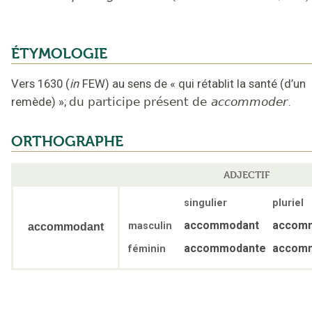
ÉTYMOLOGIE
Vers 1630
(
in
FEW
)
au sens de « qui rétablit la santé (d’un
remède) »
;
du participe présent de
accommoder
.
ORTHOGRAPHE
ADJECTIF
singulier
pluriel
accommodant
accom
masculin
accommodant
accommodante
accom
féminin