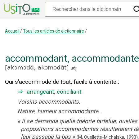
Accueil
/
Tous les articles de dictionnaire
/
accommodant
,
accommodante
[
akɔmɔdɑ̃,
akɔmɔdɑ̃t
]
adj.
Qui s’accommode de tout
;
facile à contenter.
⇒
arrangeant
,
conciliant
.
Voisins accommodants.
Nature, humeur accommodante.
«
il se demanda quelle théorie farfelue, quelles
propositions accommodantes résulteraient d
leur passage là-bas
»
(M. Ouellette-Michalska,
1993).