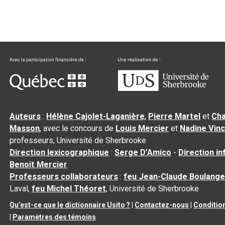
Auteurs
:
Hélène Cajolet-Laganière
,
Pierre Martel
et
Cha
Masson
, avec le concours de
Louis Mercier
et
Nadine Vin
professeurs, Université de Sherbrooke
Direction lexicographique
:
Serge D’Amico
-
Direction i
Benoit Mercier
Professeurs collaborateurs
:
feu Jean-Claude Boulange
Laval,
feu Michel Théoret
, Université de Sherbrooke
Qu’est-ce que le dictionnaire Usito ?
|
Contactez-nous
|
Condition
|
Paramètres des témoins