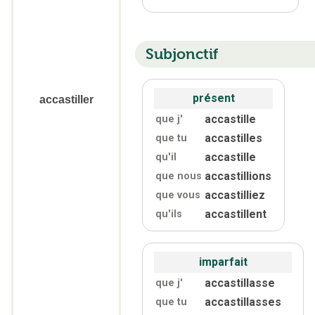
Subjonctif
présent
accastiller
accastille
que j'
accastilles
que tu
accastille
qu'
il
accastillions
que nous
accastilliez
que vous
accastillent
qu'
ils
imparfait
accastillasse
que j'
accastillasses
que tu