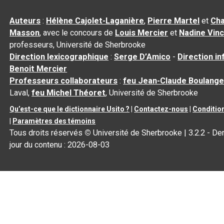
Auteurs
:
Hélène Cajolet-Laganière
,
Pierre Martel
et
Cha
Masson
, avec le concours de
Louis Mercier
et
Nadine Vin
professeurs, Université de Sherbrooke
Direction lexicographique
:
Serge D’Amico
-
Direction i
Benoit Mercier
Professeurs collaborateurs
:
feu Jean-Claude Boulange
Laval,
feu Michel Théoret
, Université de Sherbrooke
Qu’est-ce que le dictionnaire Usito ?
|
Contactez-nous
|
Condition
|
Paramètres des témoins
Tous droits réservés
©
Université de Sherbrooke |
3.2.2
- Der
jour du contenu :
2026-08-03