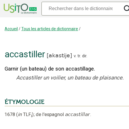
Accueil
/
Tous les articles de dictionnaire
/
accastiller
[
akastije
]
v. tr. dir.
Garnir (un bateau) de son accastillage.
Accastiller un voilier, un bateau de plaisance.
ÉTYMOLOGIE
1678
(
in
TLF
);
de l'espagnol
accastillar
.
i