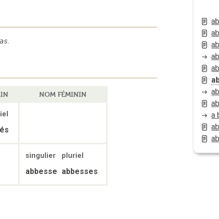
ab
ab
as
.
ab
ab
a
a
a
IN
NOM FÉMININ
a
iel
a 
a
és
ab
singulier
pluriel
abbesse
abbesses