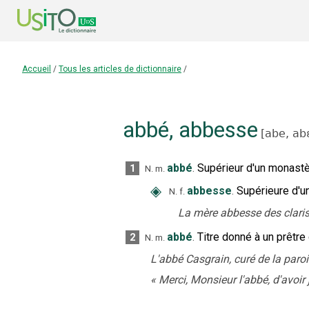
Accueil
/
Tous les articles de dictionnaire
/
abbé
,
abbesse
[
abe,
ab
abbé
.
Supérieur d'un monast
1
N.
m.
◈
abbesse
.
Supérieure d'u
N.
f.
La mère abbesse des claris
abbé
.
Titre donné à un prêtre 
2
N.
m.
L'abbé Casgrain, curé de la paroi
«
Merci, Monsieur l'abbé, d'avoir 