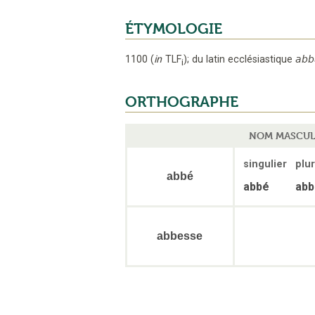
ÉTYMOLOGIE
1100
(
in
TLF
);
du latin ecclésiastique
abb
i
ORTHOGRAPHE
NOM MASCUL
singulier
plur
abbé
abbé
abb
abbesse