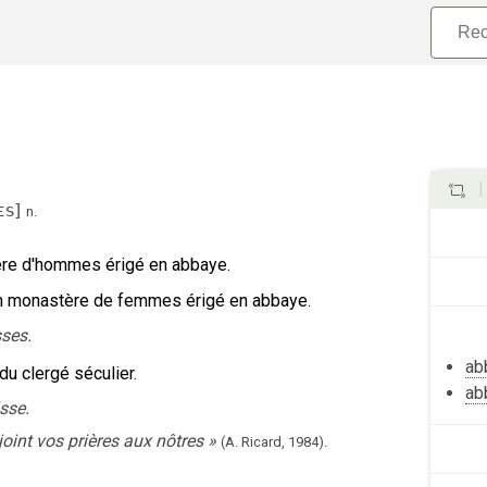
ɛs
]
n.
ère d'hommes érigé en abbaye.
n monastère de femmes érigé en abbaye.
ses.
ab
du clergé séculier.
ab
sse.
joint vos prières aux nôtres
»
(A. Ricard,
1984).