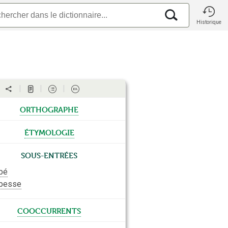
Historique
orthographe
étymologie
Sous-entrées
bé
besse
cooccurrents