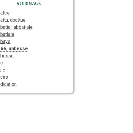
Voisinage
attre
attu, abattue
batial, abbatiale
batiale
bbaye
bbé, abbesse
bbesse
bc
b c
bcès
dication