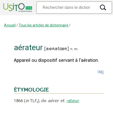
Accueil
/
Tous les articles de dictionnaire
/
aérateur
[
aeʀatœʀ
]
n.
m.
Appareil ou dispositif servant à l'aération.
ÉTYMOLOGIE
1866
(
in
TLF
);
de
aérer
et
-ateur
.
i