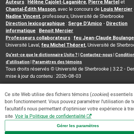
Auteurs
:
Hélène Cajolet-Laganière
,
Pierre Martel
et
Chantal‑Édith Masson
, avec le concours de
Louis Mercier
Nadine Vincent
, professeurs, Université de Sherbrooke
Direction lexicographique
:
Serge D’Amico
-
Direction
informatique
:
Benoit Mercier
Professeurs collaborateurs
:
feu Jean-Claude Boulange
Université Laval,
feu Michel Théoret
, Université de Sherbr
Qu’est-ce que le dictionnaire Usito ?
|
Contactez-nous
|
Conditio
d’utilisation
|
Paramètres des témoins
Tous droits réservés
©
Université de Sherbrooke |
3.2.2
- Der
mise à jour du contenu :
2026-08-03
Ce site Web utilise des fichiers témoins (
cookies
) essentiels
bon fonctionnement. Vous pouvez paramétrer l'utilisation de 
facultatifs nous permettant d'optimiser votre expérience à tra
site.
Voir la Politique de confidentialité
Gérer les paramètres