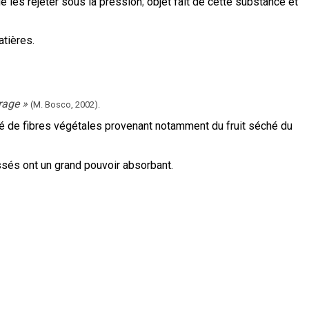
e les rejeter sous la pression
;
objet fait de cette substance et
tières.
rage
»
(M. Bosco,
2002).
ué de fibres végétales provenant notamment du fruit séché du
essés ont un grand pouvoir absorbant.