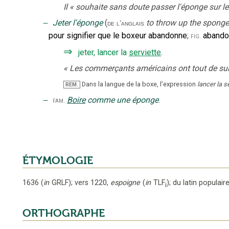
Il
«
souhaite sans doute passer l'éponge sur l
‒
Jeter l'éponge
(
to throw up the sponge
de l’anglais
pour signifier que le boxeur abandonne
;
abandon
fig.
⇒
jeter, lancer la
serviette
.
«
Les commerçants américains ont tout de suit
Dans la langue de la boxe, l’expression
lancer la s
REM.
‒
Boire
comme une éponge
.
fam.
ÉTYMOLOGIE
1636
(
in
GRLF
);
vers 1220
,
espoigne
(
in
TLF
);
du latin populair
i
ORTHOGRAPHE