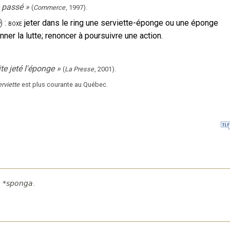
e passé
»
(
Commerce
,
1997
).
)
:
jeter dans le ring une serviette-éponge ou une éponge
boxe
ner la lutte; renoncer à poursuivre une action.
e jeté l'éponge
»
(
La Presse
,
2001
).
erviette
est plus courante au Québec.
e
*sponga
.