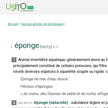
Accueil
/
Tous les articles de dictionnaire
/
éponge
[
epɔ̃ʒ
]
1.
n.
f.
Animal invertébré aquatique, généralement ancré au fo
1
principalement constitué de cellules poreuses, qui filtre l
existe diverses espèces à squelette souple ou rigide.
[
E
Éponge de mer, d’eau douce.
Pêcheur d’éponges.
«
Au menu, des falaises de sable et de roche, refu
éponge (naturelle)
:
substance légère et p
2
par méton.