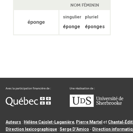
NOM FÉMININ
singulier
pluriel
éponge
éponge
éponges
Auteurs
:
Hélène Cajolet-Laganière
,
Pierre Martel
et
Chantal‑Édi
Direction lexicographique
:
Serge D’Amico
-
Direction informati