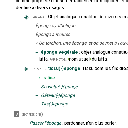
comme propriété d’absorber facilement les liquides et d
destiné à divers usages.
◈
Objet analogue constitué de diverses ma
par anal.
Éponge synthétique.
Éponge à récurer.
«
Un torchon, une éponge, et on se met à l'ouv
‒
éponge végétale
:
objet analogue constit
luffa
;
nom usuel
du luffa.
par méton.
◈
tissu(-)éponge
.
Tissu dont les fils dr
en appos.
⇒
ratine
.
‒
Serviette
(-)éponge
.
‒
Gâteau
(-)éponge
.
‒
Tire
(-)éponge
.
3
(expressions)
‒
Passer l'éponge
:
pardonner, n’en plus parler.