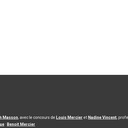
th Masson
, avec le concours de
Louis Mercier
et
Nadine Vincent
, prof
que
:
Benoit Mercier