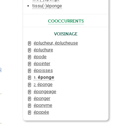
tissu(-)éponge
cooccurrents
Voisinage
éplucheur, éplucheuse
épluchure
épode
épointer
époisses
éponge
1.
éponge
2.
épongeage
éponger
éponyme
épopée