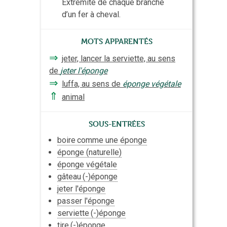
Extrémité de chaque branche
d’un fer à cheval.
Mots apparentés
⇒
jeter, lancer la serviette, au sens
de
jeter l'éponge
⇒
luffa, au sens de
éponge végétale
⇑
animal
Sous-entrées
boire
comme une éponge
éponge (naturelle)
éponge végétale
gâteau
(-)éponge
jeter l'éponge
passer l'éponge
serviette
(-)éponge
tire
(-)éponge