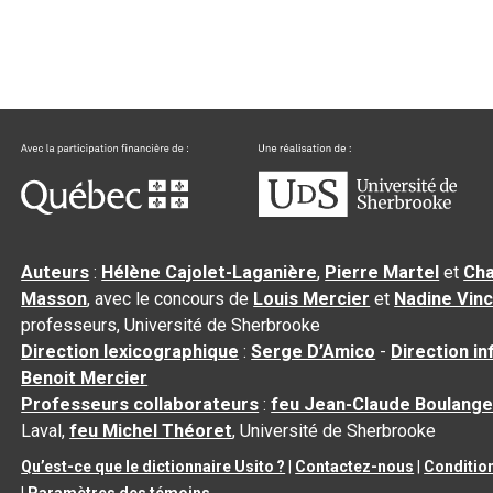
Auteurs
:
Hélène Cajolet-Laganière
,
Pierre Martel
et
Cha
Masson
, avec le concours de
Louis Mercier
et
Nadine Vin
professeurs, Université de Sherbrooke
Direction lexicographique
:
Serge D’Amico
-
Direction i
Benoit Mercier
Professeurs collaborateurs
:
feu Jean-Claude Boulange
Laval,
feu Michel Théoret
, Université de Sherbrooke
Qu’est-ce que le dictionnaire Usito ?
|
Contactez-nous
|
Condition
|
Paramètres des témoins