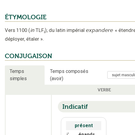
ÉTYMOLOGIE
Vers 1100
(
in
TLF
);
du latin impérial
expandere
«
étendre
i
déployer, étaler
».
CONJUGAISON
Temps
Temps composés
simples
(avoir)
VERBE
Indicatif
présent
épands
j'