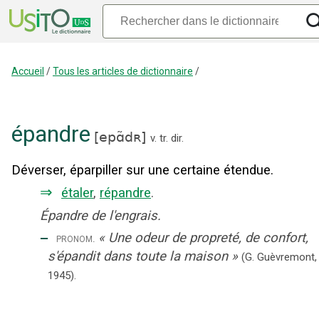
Accueil
/
Tous les articles de dictionnaire
/
épandre
[
epɑ̃dʀ
]
v. tr. dir.
Déverser, éparpiller sur une certaine étendue.
⇒
étaler
,
répandre
.
Épandre de l'engrais.
‒
«
Une odeur de propreté, de confort,
pronom.
s'épandit dans toute la maison
»
(G. Guèvremont,
1945).