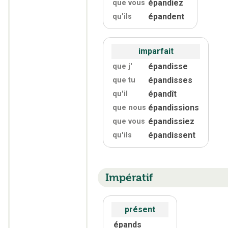
épandiez
que vous
épandent
qu'
ils
imparfait
épandisse
que j'
épandisses
que tu
épandît
qu'
il
épandissions
que nous
épandissiez
que vous
épandissent
qu'
ils
Impératif
présent
épands