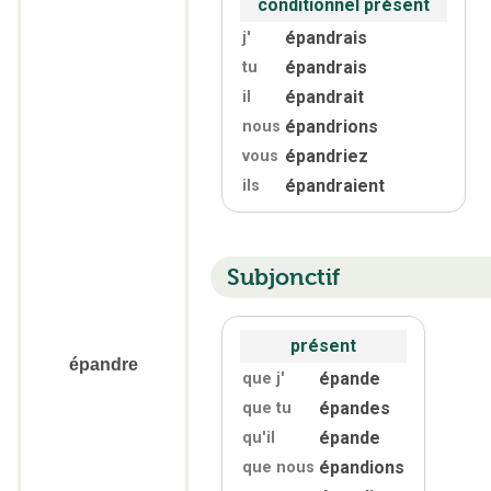
conditionnel présent
épandrais
j'
épandrais
tu
épandrait
il
épandrions
nous
épandriez
vous
épandraient
ils
Subjonctif
présent
épandre
épande
que j'
épandes
que tu
épande
qu'
il
épandions
que nous