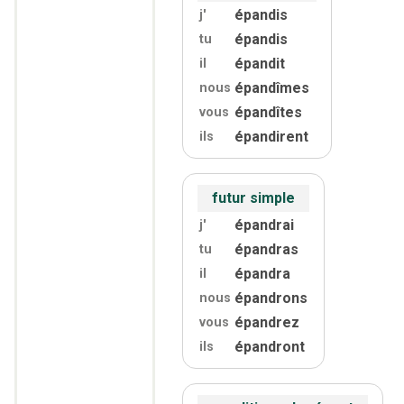
épandis
j'
épandis
tu
épandit
il
épandîmes
nous
épandîtes
vous
épandirent
ils
futur simple
épandrai
j'
épandras
tu
épandra
il
épandrons
nous
épandrez
vous
épandront
ils