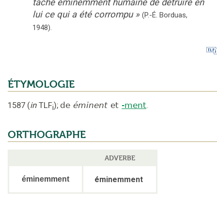
tâche éminemment humaine de détruire en
lui ce qui a été corrompu
»
(P.-É. Borduas,
1948).
ÉTYMOLOGIE
1587
(
in
TLF
);
de
éminent
et
-ment
.
i
ORTHOGRAPHE
ADVERBE
éminemment
éminemment