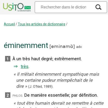
Accueil
/
Tous les articles de dictionnaire
/
éminemment
[
eminamɑ̃
]
adv.
À un très haut degré
;
extrêmement.
1
⇒
très
.
«
Il m'était éminemment sympathique mais
une certaine pudeur m'empêchait de le
dire
»
(J. O'Neil,
1989).
De manière essentielle
;
par définition.
2
philos.
«
tout être humain devrait se remettre à cette