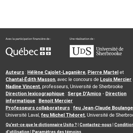
Auteurs
:
Hélène Cajolet-Laganière
,
Pierre Martel
et
Chantal‑Édith Masson
, avec le concours de
Louis Mercier
Nadine Vincent
, professeurs, Université de Sherbrooke
Direction lexicographique
:
Serge D’Amico
-
Direction
informatique
:
Benoit Mercier
Professeurs collaborateurs
:
feu Jean-Claude Boulange
Université Laval,
feu Michel Théoret
, Université de Sherbr
Qu’est-ce que le dictionnaire Usito ?
|
Contactez-nous
|
Conditio
d’utilisation
|
Paramètres des témoins