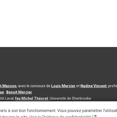
th Masson
, avec le concours de
Louis Mercier
et
Nadine Vincent
, prof
que
:
Benoit Mercier
ité Laval,
feu Michel Théoret
, Université de Sherbrooke
s d’utilisation
|
Paramètres des témoins
iels à son bon fonctionnement. Vous pouvez paramétrer l'utilisa
se à jour du contenu :
2026-08-03