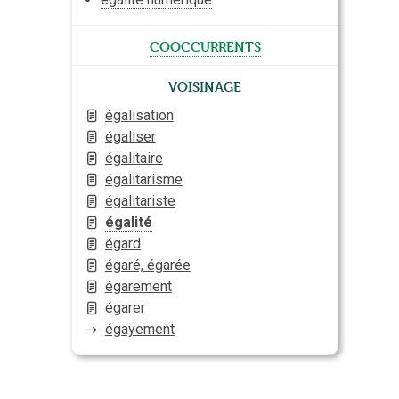
cooccurrents
Voisinage
égalisation
égaliser
égalitaire
égalitarisme
égalitariste
égalité
égard
égaré, égarée
égarement
égarer
égayement