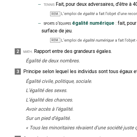
‒
Fait, pour deux adversaires, d’être à 4
tennis
L'emploi de
égalité
a fait l’objet d’une rec
REM.
‒
égalité numérique
:
fait, po
sports d'équipes
surface de jeu.
L'emploi de
égalité numérique
a fait l’obj
REM.
Rapport entre des grandeurs égales.
2
math.
Égalité de deux nombres.
Principe selon lequel les individus sont tous égaux 
3
Égalité civile, politique, sociale.
L’égalité des sexes.
L’égalité des chances.
Avoir accès à l’égalité.
Sur un pied d’égalité.
«
Tous les minoritaires rêvaient d'une société juste qu