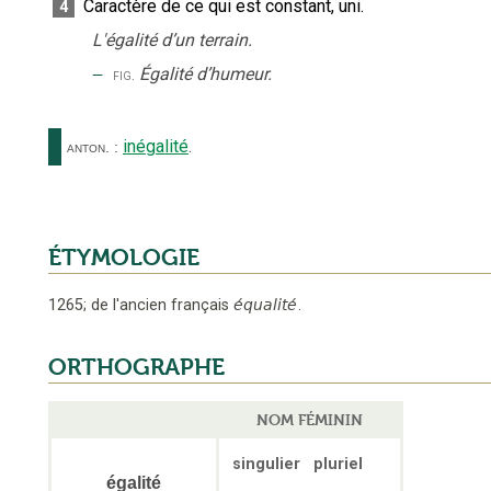
Caractère de ce qui est constant, uni.
4
L'égalité d’un terrain.
‒
Égalité d’humeur.
fig.
inégalité
.
anton.
:
ÉTYMOLOGIE
1265
;
de l'ancien français
équalité
.
ORTHOGRAPHE
NOM FÉMININ
singulier
pluriel
égalité