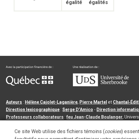
égalité
égalités
Auteurs
:
Hélène Cajolet-Laganière
,
Pierre Martel
et
Chantal‑Édi
Direction lexicographique
:
Serge D’Amico
-
Direction informati
Professeurs collaborateurs
:
feu Jean-Claude Boulanger
, Univers
Qu’est-ce que le dictionnaire Usito ?
|
Contactez-nous
|
Condition
Ce site Web utilise des fichiers témoins (
cookies
) essent
Tous droits réservés
©
Université de Sherbrooke |
3.2.2
- Dernière mi