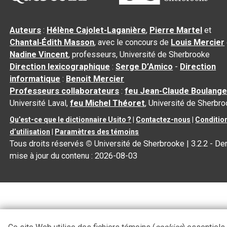
Auteurs
:
Hélène Cajolet-Laganière
,
Pierre Martel
et
Chantal‑Édith Masson
, avec le concours de
Louis Mercier
Nadine Vincent
, professeurs, Université de Sherbrooke
Direction lexicographique
:
Serge D’Amico
-
Direction
informatique
:
Benoit Mercier
Professeurs collaborateurs
:
feu Jean-Claude Boulange
Université Laval,
feu Michel Théoret
, Université de Sherbr
Qu’est-ce que le dictionnaire Usito ?
|
Contactez-nous
|
Conditio
d’utilisation
|
Paramètres des témoins
Tous droits réservés
©
Université de Sherbrooke |
3.2.2
- Der
mise à jour du contenu :
2026-08-03