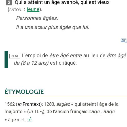
Qui a atteint un âge avancé, qui est vieux
2
(
:
jeune
).
anton.
Personnes âgées.
Il a une sœur plus âgée que lui.
L'emploi de
être âgé entre
au lieu de
être âgé
REM.
de (8 à 12 ans)
est critiqué.
ÉTYMOLOGIE
1562
(
in
Frantext
);
1283
,
aagiez
« qui atteint l'âge de la
majorité »
(
in
TLF
);
de l'ancien français
eage
,
aage
i
«
âge
»
et
-é
.