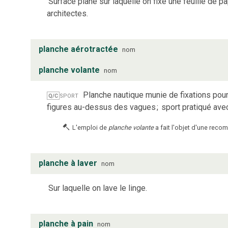
Surface plane sur laquelle on fixe une feuille de pa
architectes.
planche aérotractée
nom
planche volante
nom
sport
Planche nautique munie de fixations pour 
Q/C
figures au-dessus des vagues
;
sport pratiqué ave
L'emploi de
planche volante
a fait l'objet d'une reco
planche à laver
nom
Sur laquelle on lave le linge.
planche à pain
nom