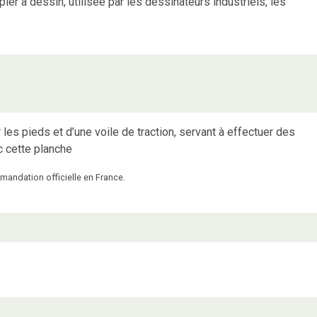
pier à dessin, utilisée par les dessinateurs industriels, les
les pieds et d’une voile de traction, servant à effectuer des
c cette planche
mmandation officielle en France.