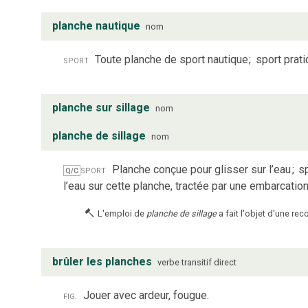
planche nautique
nom
sport
Toute planche de sport nautique
;
sport prat
planche sur sillage
nom
planche de sillage
nom
sport
Planche conçue pour glisser sur l’eau
;
sp
Q/C
l’eau sur cette planche, tractée par une embarcatio
L'emploi de
planche de sillage
a fait l'objet d'une re
brûler les planches
verbe
transitif direct
fig.
Jouer avec ardeur, fougue.