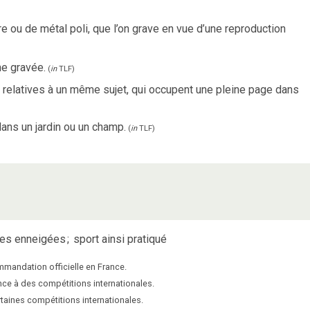
e ou de métal poli, que l’on grave en vue d’une reproduction
e gravée.
(
in
TLF
)
ns relatives à un même sujet, qui occupent une pleine page dans
dans un jardin ou un champ.
(
in
TLF
)
tes enneigées
;
sport ainsi pratiqué
ommandation officielle en France.
nce à des compétitions internationales.
rtaines compétitions internationales.