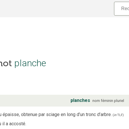
 mot
planche
planches
nom
féminin
pluriel
 épaisse, obtenue par sciage en long d’un tronc d’arbre.
(
in
TLF
)
 il a accosté.