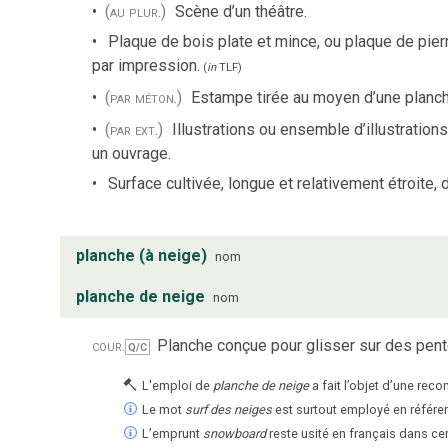
(au plur.)
Scène d’un théâtre.
Plaque de bois plate et mince, ou plaque de pierr
par impression.
(
in
TLF
)
(par méton.)
Estampe tirée au moyen d’une planch
(par ext.)
Illustrations ou ensemble d’illustratio
un ouvrage.
Surface cultivée, longue et relativement étroite, 
planche (à neige)
nom
planche de neige
nom
cour.
Planche conçue pour glisser sur des pen
Q/C
L'emploi de
planche de neige
a fait l’objet d’une rec
Le mot
surf des neiges
est surtout employé en référe
L’emprunt
snowboard
reste usité en français dans ce