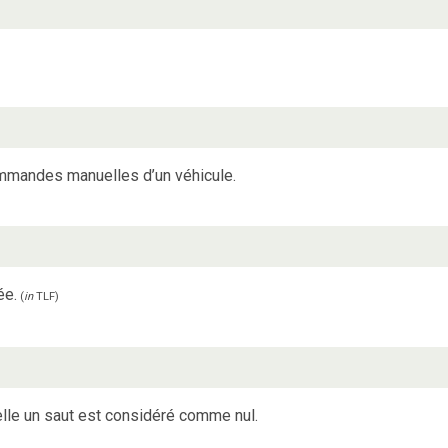
ommandes manuelles d’un véhicule.
ée.
(
in
TLF
)
elle un saut est considéré comme nul.