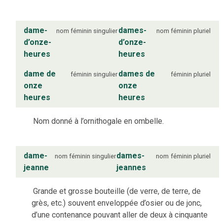
dame-
dames-
nom
féminin
singulier
nom
féminin
pluriel
d’onze-
d’onze-
heures
heures
dame de
dames de
féminin
singulier
féminin
pluriel
onze
onze
heures
heures
Nom donné à l’ornithogale en ombelle.
dame-
dames-
nom
féminin
singulier
nom
féminin
pluriel
jeanne
jeannes
Grande et grosse bouteille (de verre, de terre, de
grès, etc.) souvent enveloppée d’osier ou de jonc,
d’une contenance pouvant aller de deux à cinquante