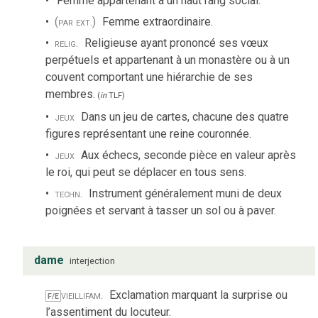
Femme appartenant à un haut rang social.
(par ext.)
Femme extraordinaire.
relig.
Religieuse ayant prononcé ses vœux
perpétuels et appartenant à un monastère ou à un
couvent comportant une hiérarchie de ses
membres.
(
in
TLF
)
jeux
Dans un jeu de cartes, chacune des quatre
figures représentant une reine couronnée.
jeux
Aux échecs, seconde pièce en valeur après
le roi, qui peut se déplacer en tous sens.
techn.
Instrument généralement muni de deux
poignées et servant à tasser un sol ou à paver.
dame
interjection
vieilli
fam.
Exclamation marquant la surprise ou
F/E
l’assentiment du locuteur.