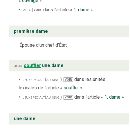
«
ouvrage
»
mod.
dans l’article «
1. dame
»
VOIR
première dame
Épouse d’un chef d’État.
jeux
souffler
une dame
jeux
spécialt
(au sing.)
dans les unités
VOIR
lexicales de l’article «
souffler
»
jeux
spécialt
(au sing.)
dans l’article «
1. dame
»
VOIR
une dame