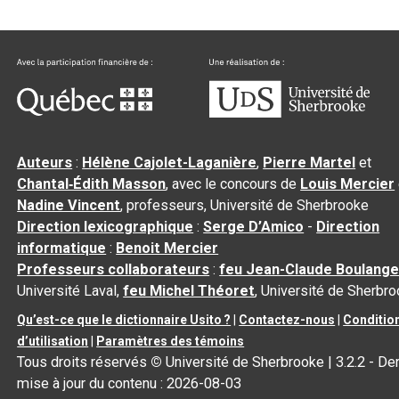
Auteurs
:
Hélène Cajolet-Laganière
,
Pierre Martel
et
Chantal‑Édith Masson
, avec le concours de
Louis Mercier
Nadine Vincent
, professeurs, Université de Sherbrooke
Direction lexicographique
:
Serge D’Amico
-
Direction
informatique
:
Benoit Mercier
Professeurs collaborateurs
:
feu Jean-Claude Boulange
Université Laval,
feu Michel Théoret
, Université de Sherbr
Qu’est-ce que le dictionnaire Usito ?
|
Contactez-nous
|
Conditio
d’utilisation
|
Paramètres des témoins
Tous droits réservés
©
Université de Sherbrooke |
3.2.2
- Der
mise à jour du contenu :
2026-08-03