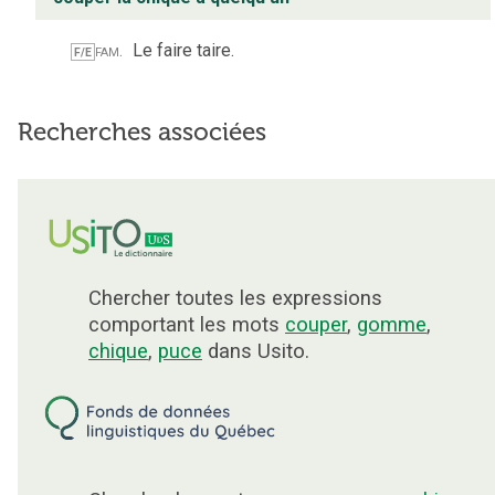
fam.
Le faire taire.
F/E
Recherches associées
Chercher toutes les expressions
comportant les mots
couper
,
gomme
,
chique
,
puce
dans Usito.