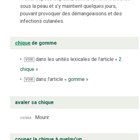
sous la peau et s’y maintient quelques jours,
pouvant provoquer des démangeaisons et des
infections cutanées.
chique
de gomme
dans les unités lexicales de l’article «
2.
VOIR
chique
»
dans l’article «
gomme
»
VOIR
avaler sa chique
vx
fam.
Mourir.
couper la chique à quelqu’un