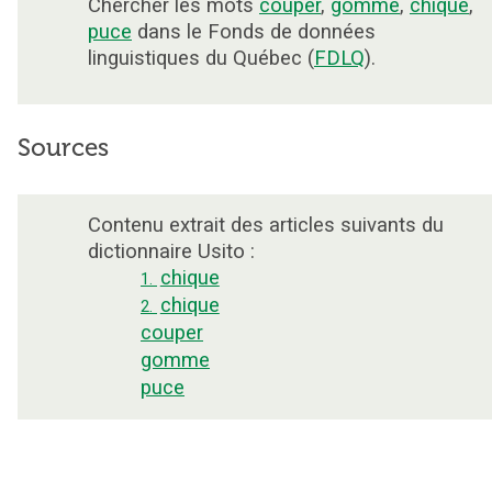
Chercher les mots
couper
,
gomme
,
chique
,
puce
dans le Fonds de données
linguistiques du Québec (
FDLQ
).
Sources
Contenu extrait des articles suivants du
dictionnaire Usito :
chique
1.
chique
2.
couper
gomme
puce