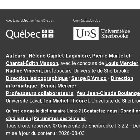
Auteurs
:
Hélène Cajolet-Laganière
,
Pierre Martel
et
Chantal‑Édith Masson
, avec le concours de
Louis Mercier
Nadine Vincent
, professeurs, Université de Sherbrooke
Direction lexicographique
:
Serge D’Amico
-
Direction
informatique
:
Benoit Mercier
Professeurs collaborateurs
:
feu Jean-Claude Boulange
Université Laval,
feu Michel Théoret
, Université de Sherbr
Qu’est-ce que le dictionnaire Usito ?
|
Contactez-nous
|
Conditio
d’utilisation
|
Paramètres des témoins
Tous droits réservés
©
Université de Sherbrooke |
3.2.2
- Der
mise à jour du contenu :
2026-08-03