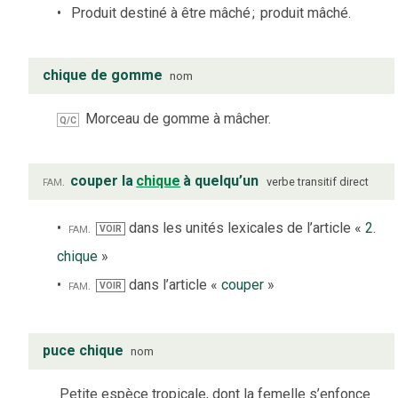
Produit destiné à être mâché
;
produit mâché.
chique de gomme
nom
Morceau de gomme à mâcher.
Q/C
fam.
couper la
chique
à quelqu’un
verbe
transitif direct
fam.
dans les unités lexicales de l’article «
2.
VOIR
chique
»
fam.
dans l’article «
couper
»
VOIR
puce chique
nom
Petite espèce tropicale, dont la femelle s’enfonce