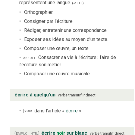
représentent une langue.
(
in
TLF
)
Orthographier.
Consigner par l’écriture.
Rédiger, entretenir une correspondance.
Exposer ses idées au moyen d’un texte.
Composer une œuvre, un texte.
absolt
Consacrer sa vie à l’écriture
;
faire de
l’écriture son métier.
Composer une œuvre musicale.
écrire à quelqu’un
verbe
transitif indirect
dans l’article «
écrire
»
VOIR
(emploi intr.)
écrire
noir
sur blanc
verbe
transitif direct