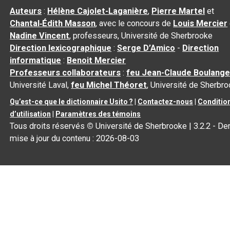
Auteurs
:
Hélène Cajolet-Laganière
,
Pierre Martel
et
Chantal‑Édith Masson
, avec le concours de
Louis Mercier
Nadine Vincent
, professeurs, Université de Sherbrooke
Direction lexicographique
:
Serge D’Amico
-
Direction
informatique
:
Benoit Mercier
Professeurs collaborateurs
:
feu Jean-Claude Boulange
Université Laval,
feu Michel Théoret
, Université de Sherbr
Qu’est-ce que le dictionnaire Usito ?
|
Contactez-nous
|
Conditio
d’utilisation
|
Paramètres des témoins
Tous droits réservés
©
Université de Sherbrooke |
3.2.2
- Der
mise à jour du contenu :
2026-08-03