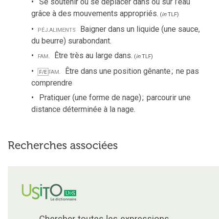
Se soutenir ou se déplacer dans ou sur l’eau
grâce à des mouvements appropriés.
(
in
TLF
)
péj.
aliments
Baigner dans un liquide (une sauce,
du beurre) surabondant.
fam.
Être très au large dans.
(
in
TLF
)
fam.
Être dans une position gênante
;
ne pas
F/E
comprendre
Pratiquer (une forme de nage)
;
parcourir une
distance déterminée à la nage.
Recherches associées