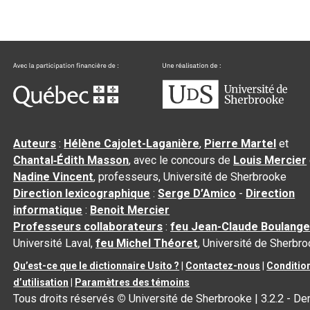
Auteurs
:
Hélène Cajolet-Laganière
,
Pierre Martel
et
Chantal‑Édith Masson
, avec le concours de
Louis Mercier
Nadine Vincent
, professeurs, Université de Sherbrooke
Direction lexicographique
:
Serge D’Amico
-
Direction
informatique
:
Benoit Mercier
Professeurs collaborateurs
:
feu Jean-Claude Boulange
Université Laval,
feu Michel Théoret
, Université de Sherbr
Qu’est-ce que le dictionnaire Usito ?
|
Contactez-nous
|
Conditio
d’utilisation
|
Paramètres des témoins
Tous droits réservés
©
Université de Sherbrooke |
3.2.2
- Der