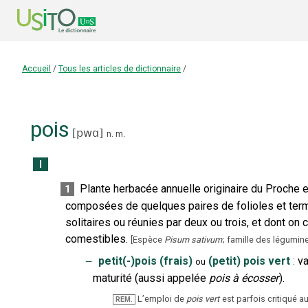
Accueil
/
Tous les articles de dictionnaire
/
pois
[
pwɑ
]
n.
m.
I
Plante herbacée annuelle originaire du Proche e
1
composées de quelques paires de folioles et termi
solitaires ou réunies par deux ou trois, et dont o
comestibles.
[
Espèce
Pisum sativum
; famille des légumi
‒
petit(-)pois (frais)
(petit) pois vert
:
va
ou
maturité (aussi appelée
pois à écosser
).
L’emploi de
pois vert
est parfois critiqu
REM.