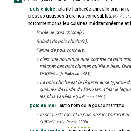
II
par anal.
(
dans des noms de plantes voisines du pois
)
‒
pois chiche
:
plante herbacée annuelle originaire
grosses gousses à graines comestibles
;
par méton.
notamment dans les cuisines méditerranéenne et i
Purée de pois chiche(s).
Salade de pois chiche(s).
Farine de pois chiche(s).
«
c'est une nourriture dure comme ce pain tro
mâcher, ces pois chiches qu'elle a beau fair
tendres
»
(A. Parizeau,
1981).
«
Le pois chiche est la légumineuse typique du
cuisines de l'Inde, du Pakistan. C'est le légu
les plus variées
»
(
La Presse
,
1991
).
‒
pois de mer
:
autre nom de la gesse maritime.
«
le seigle de mer et le pois de mer forment u
cultivés
»
(
Le Devoir
,
1998
).
‒
pois de senteur
:
nom usuel
de la gesse odoran