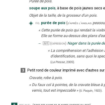
Purée de pois.
soupe aux pois
,
à base de pois jaunes secs et
Objet de la taille, de la grosseur d’un pois.
◈
purée de pois
(
peasou
fig.
d’après l’anglais
«
Cette purée de pois qui rendait la vis
Elle se forme au-dessus des plans d'ea
‒
Nager dans la purée de
(expression)
Q/C
«
La compréhension et l'adhésion
d'identification, sans quoi le spec
(
La Presse
,
2005
).
Petit rond de couleur imprimé avec d’autres sur u
3
Cravate, robe à pois.
«
Du faux col à pointes, de la cravate bleue à 
vernis, tout est impeccable
»
(U. Paquin,
1923).