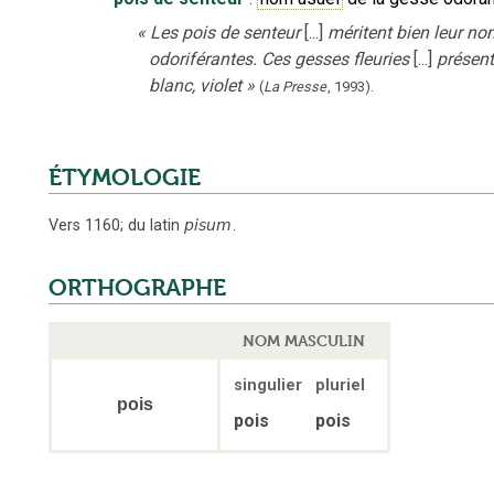
«
Les pois de senteur
[...]
méritent bien leur no
odoriférantes. Ces gesses fleuries
[...]
présent
blanc, violet
»
(
La Presse
,
1993
).
ÉTYMOLOGIE
Vers 1160
;
du latin
pisum
.
ORTHOGRAPHE
NOM MASCULIN
singulier
pluriel
pois
pois
pois