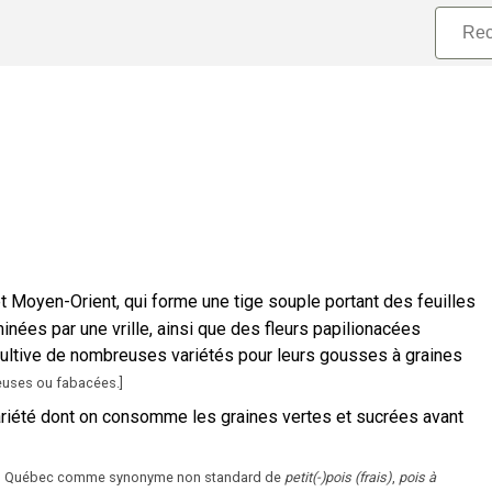
t Moyen-Orient, qui forme une tige souple portant des feuilles
nées par une vrille, ainsi que des fleurs papilionacées
n cultive de nombreuses variétés pour leurs gousses à graines
neuses ou fabacées.
]
riété dont on consomme les graines vertes et sucrées avant
é au Québec comme synonyme non standard de
petit(-)pois (frais)
,
pois à