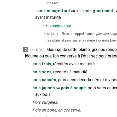
écosser
.
‒
pois mange-tout
pois gourmand
:
ou
F/E
avant maturité.
⇒
mange-tout
.
Au Québec, on appelle aussi
pois des neig
REM.
très plate, et
pois sucré
la variété à graines bi
Gousse de cette plante
;
graines ronde
2
par méton.
légume ou que l’on conserve à l’état sec pour prép
pois frais
,
récoltés avant maturité.
pois secs
,
récoltés à maturité.
pois cassés
,
pois secs décortiqués et divis
pois jaunes
pois à soupe
,
pois secs entier
ou
aux pois.
Pois surgelés.
Pois en boîte, en conserve.