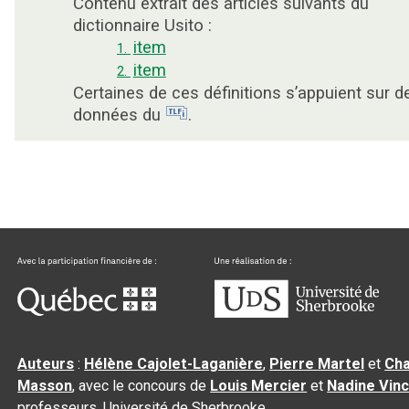
Contenu extrait des articles suivants du
dictionnaire Usito :
item
1.
item
2.
Certaines de ces définitions s’appuient sur d
données du
.
Auteurs
:
Hélène Cajolet-Laganière
,
Pierre Martel
et
Cha
Masson
, avec le concours de
Louis Mercier
et
Nadine Vin
professeurs, Université de Sherbrooke