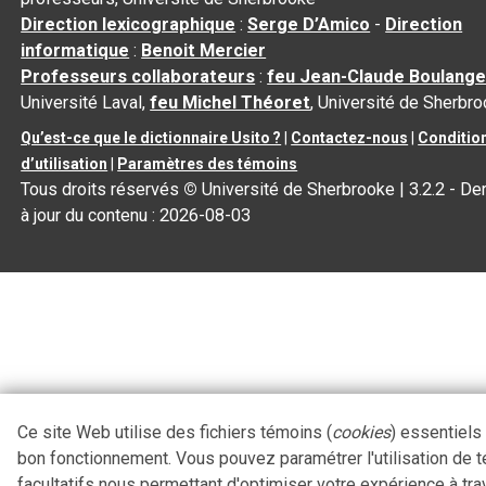
Direction lexicographique
:
Serge D’Amico
-
Direction
informatique
:
Benoit Mercier
Professeurs collaborateurs
:
feu Jean-Claude Boulange
Université Laval,
feu Michel Théoret
, Université de Sherbr
Qu’est-ce que le dictionnaire Usito ?
|
Contactez-nous
|
Conditio
d’utilisation
|
Paramètres des témoins
Tous droits réservés
©
Université de Sherbrooke |
3.2.2
- De
à jour du contenu :
2026-08-03
Ce site Web utilise des fichiers témoins (
cookies
) essentiels
bon fonctionnement. Vous pouvez paramétrer l'utilisation de 
facultatifs nous permettant d'optimiser votre expérience à tra