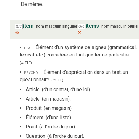
De même.
item
items
nom
masculin
singulier
nom
masculin
pluriel
Q/C
Q/C
⊗
⊗
ling.
Élément d’un système de signes (grammatical,
lexical, etc.) considéré en tant que terme particulier.
(
in
TLF
)
psychol.
Élément d’appréciation dans un test, un
questionnaire.
(
in
TLF
)
Article
(d’un contrat, d’une loi).
Article
(en magasin).
Produit
(en magasin).
Élément
(d’une liste).
Point
(à l’ordre du jour).
Question
(à l’ordre du jour).