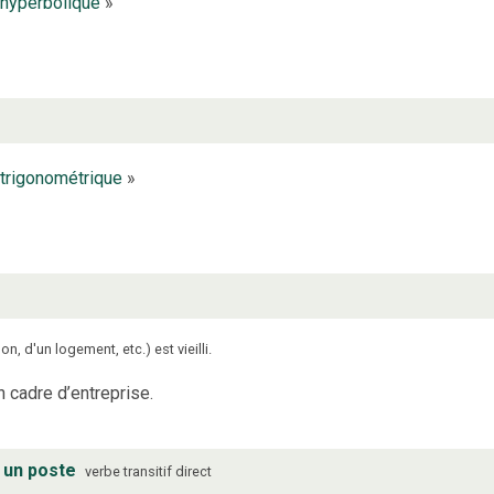
hyperbolique
»
trigonométrique
»
, d'un logement, etc.) est vieilli.
n cadre d’entreprise.
à un poste
verbe
transitif direct