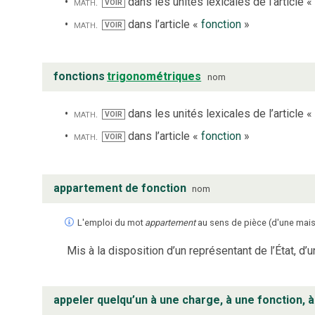
math.
dans les unités lexicales de l’article «
VOIR
math.
dans l’article «
fonction
»
VOIR
fonctions
trigonométriques
nom
math.
dans les unités lexicales de l’article «
VOIR
math.
dans l’article «
fonction
»
VOIR
appartement de fonction
nom
L'emploi du mot
appartement
au sens de pièce (d'une maison
Mis à la disposition d’un représentant de l’État, d’u
appeler quelqu’un à une charge, à une fonction, 