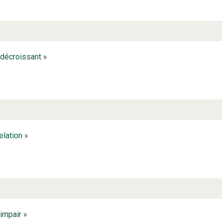
décroissant
»
elation
»
impair
»