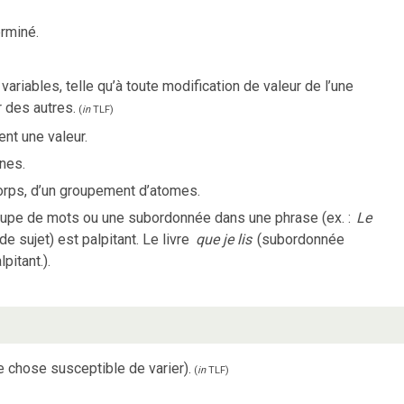
rminé.
ariables, telle qu’à toute modification de valeur de l’une
 des autres.
(
in
TLF
)
nt une valeur.
nes.
rps, d’un groupement d’atomes.
oupe de mots ou une subordonnée dans une phrase (ex. :
Le
e sujet) est palpitant. Le livre
que je lis
(subordonnée
pitant.).
ue chose susceptible de varier).
(
in
TLF
)