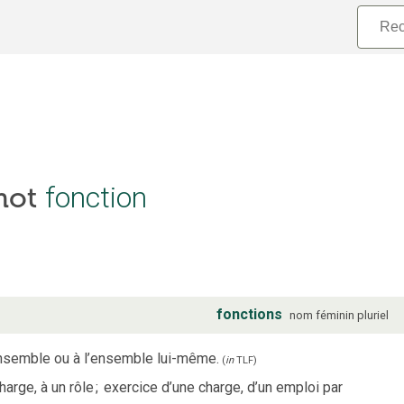
 mot
fonction
fonctions
nom
féminin
pluriel
ensemble ou à l’ensemble lui-même.
(
in
TLF
)
harge, à un rôle
;
exercice d’une charge, d’un emploi par