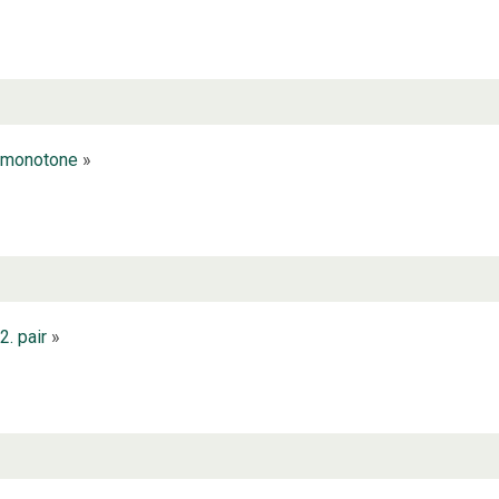
monotone
»
2. pair
»