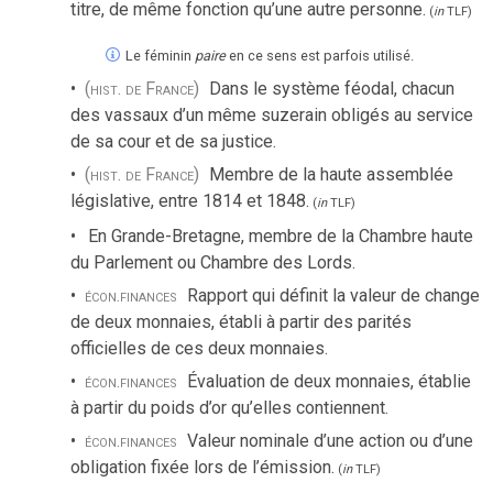
titre, de même fonction qu’une autre personne.
(
in
TLF
)
Le féminin
paire
en ce sens est parfois utilisé.
(hist. de France)
Dans le système féodal, chacun
des vassaux d’un même suzerain obligés au service
de sa cour et de sa justice.
(hist. de France)
Membre de la haute assemblée
législative, entre 1814 et 1848.
(
in
TLF
)
En Grande-Bretagne, membre de la Chambre haute
du Parlement ou Chambre des Lords.
écon.
finances
Rapport qui définit la valeur de change
de deux monnaies, établi à partir des parités
officielles de ces deux monnaies.
écon.
finances
Évaluation de deux monnaies, établie
à partir du poids d’or qu’elles contiennent.
écon.
finances
Valeur nominale d’une action ou d’une
obligation fixée lors de l’émission.
(
in
TLF
)