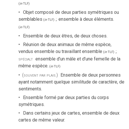
(
in
TLF
)
Objet composé de deux parties symétriques ou
semblables
;
ensemble à deux éléments.
(
in
TLF
)
(
in
TLF
)
Ensemble de deux êtres, de deux choses.
Réunion de deux animaux de même espèce,
vendus ensemble ou travaillant ensemble
;
(
in
TLF
)
spécialt
ensemble d’un mâle et d’une femelle de la
même espèce.
(
in
TLF
)
(souvent par plais.)
Ensemble de deux personnes
ayant notamment quelque similitude de caractère, de
sentiments.
Ensemble formé par deux parties du corps
symétriques.
Dans certains jeux de cartes, ensemble de deux
cartes de même valeur.