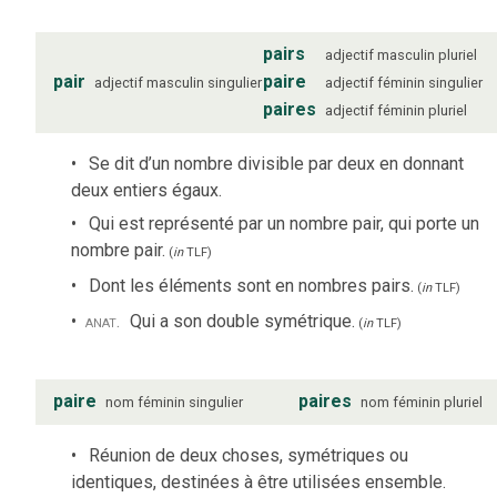
pairs
adjectif
masculin
pluriel
pair
paire
adjectif
masculin
singulier
adjectif
féminin
singulier
paires
adjectif
féminin
pluriel
Se dit d’un nombre divisible par deux en donnant
deux entiers égaux.
Qui est représenté par un nombre pair, qui porte un
nombre pair.
(
in
TLF
)
Dont les éléments sont en nombres pairs.
(
in
TLF
)
anat.
Qui a son double symétrique.
(
in
TLF
)
paire
paires
nom
féminin
singulier
nom
féminin
pluriel
Réunion de deux choses, symétriques ou
identiques, destinées à être utilisées ensemble.