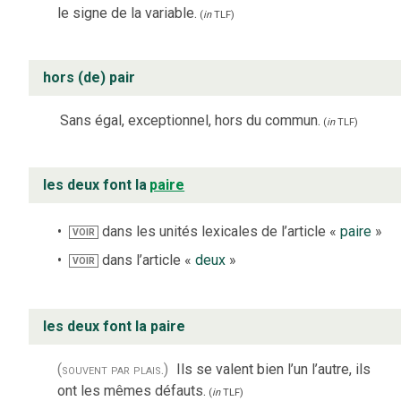
le signe de la variable.
(
in
TLF
)
hors (de) pair
Sans égal, exceptionnel, hors du commun.
(
in
TLF
)
les deux font la
paire
dans les unités lexicales de l’article «
paire
»
VOIR
dans l’article «
deux
»
VOIR
les deux font la paire
(souvent par plais.)
Ils se valent bien l’un l’autre, ils
ont les mêmes défauts.
(
in
TLF
)