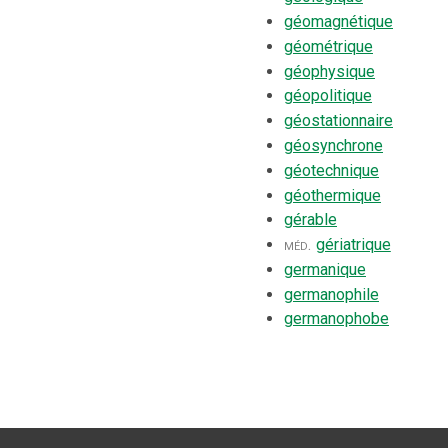
géomagnétique
géométrique
géophysique
géopolitique
géostationnaire
géosynchrone
géotechnique
géothermique
gérable
méd.
gériatrique
germanique
germanophile
germanophobe