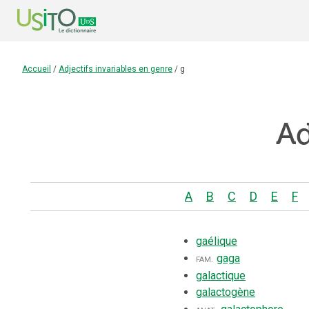
Accueil
/
Adjectifs invariables en genre
/
g
Ad
A
B
C
D
E
F
gaélique
fam.
gaga
galactique
galactogène