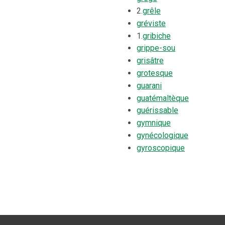
2.
grêle
gréviste
1.
gribiche
grippe-sou
grisâtre
grotesque
guarani
guatémaltèque
guérissable
gymnique
gynécologique
gyroscopique