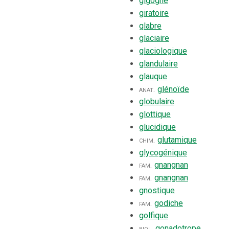
gigogne
giratoire
glabre
glaciaire
glaciologique
glandulaire
glauque
anat.
glénoïde
globulaire
glottique
glucidique
chim.
glutamique
glycogénique
fam.
gnangnan
fam.
gnangnan
gnostique
fam.
godiche
golfique
biol.
gonadotrope