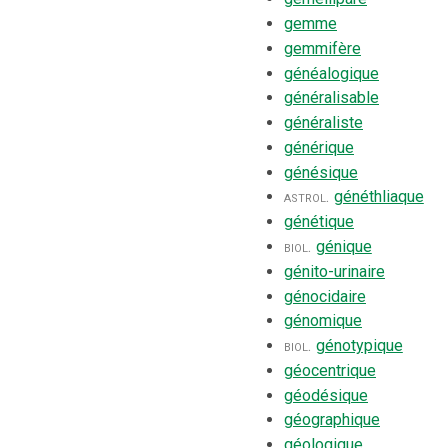
gemme
gemmifère
généalogique
généralisable
généraliste
générique
génésique
astrol.
généthliaque
génétique
biol.
génique
génito-urinaire
génocidaire
génomique
biol.
génotypique
géocentrique
géodésique
géographique
géologique