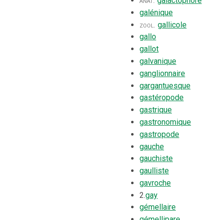
anat.
galactophore
galénique
zool.
gallicole
gallo
gallot
galvanique
ganglionnaire
gargantuesque
gastéropode
gastrique
gastronomique
gastropode
gauche
gauchiste
gaulliste
gavroche
2.
gay
gémellaire
gémellipare