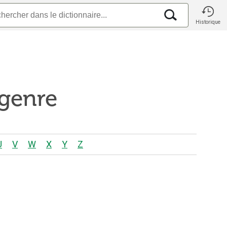
Historique
 genre
U
V
W
X
Y
Z