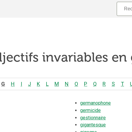
jectifs invariables en
G
H
I
J
K
L
M
N
O
P
Q
R
S
T
germanophone
germicide
gestionnaire
gigantesque