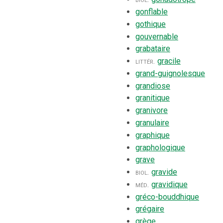
gonflable
gothique
gouvernable
grabataire
littér.
gracile
grand-guignolesque
grandiose
granitique
granivore
granulaire
graphique
graphologique
grave
biol.
gravide
méd.
gravidique
gréco-bouddhique
grégaire
grège