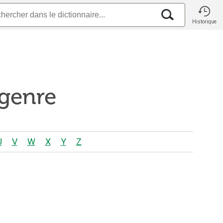
Historique
 genre
U
V
W
X
Y
Z