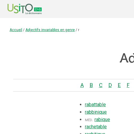
Accueil
/
Adjectifs invariables en genre
/
r
Ad
A
B
C
D
E
F
rabattable
rabbinique
méd.
rabique
rachetable