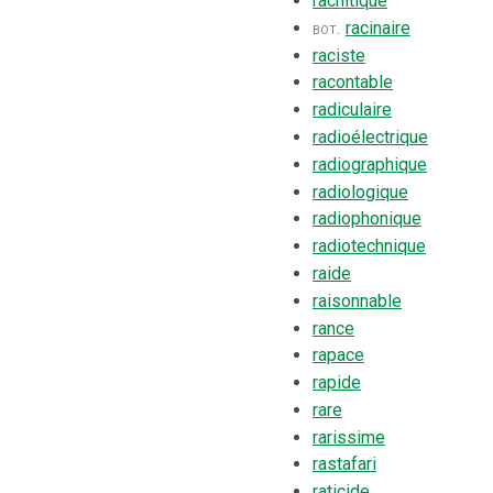
rachitique
bot.
racinaire
raciste
racontable
radiculaire
radioélectrique
radiographique
radiologique
radiophonique
radiotechnique
raide
raisonnable
rance
rapace
rapide
rare
rarissime
rastafari
raticide