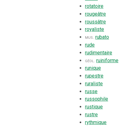
rotatoire
rougeâtre
roussâtre
royaliste
mus.
rubato
rude
rudimentaire
géol.
ruiniforme
runique
rupestre
ruraliste
russe
russophile
rustique
rustre
rythmique