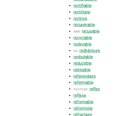
rectifiable
rectiligne
rectrice
récupérable
rare
récusable
recyclable
redevable
dr.
rédhibitoire
redoutable
réductible
rééligible
référendaire
refermable
photogr.
reflex
réflexe
réformable
réformiste
réfractaire