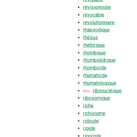
révisionniste
révocable
révolutionnaire
rhapsodique
rhésus
rhétorique
rhombique
rhomboédrique
rhomboïde
rhumatoïde
rhumatologique
biol.
ribonucléique
ribosomique
riche
richissime
ridicule
rigide
rigoriste