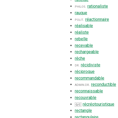
philos.
rationaliste
rauque
polit.
réactionnaire
réalisable
réaliste
rebelle
recevable
rechargeable
rêche
dr.
récidiviste
réciproque
recommandable
admin.
dr.
reconductible
reconnaissable
recouvrable
récréotouristique
Q/C
rectangle
rectangulaire