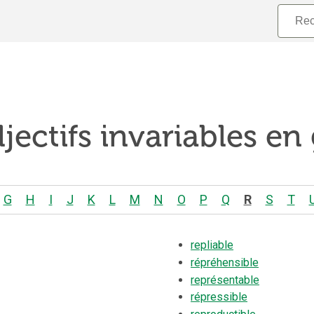
jectifs invariables en
G
H
I
J
K
L
M
N
O
P
Q
R
S
T
repliable
répréhensible
représentable
répressible