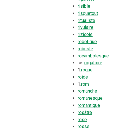
risible
risquetout
ritualiste
rivulaire
rizicole
robotique
robuste
rocambolesque
dr.
rogatoire
1.
rogue
roide
1.
rom
romanche
romanesque
romantique
rosâtre
rose
rosse