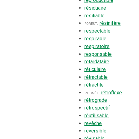
reproductible
résiduaire
résiliable
forest.
résinifère
respectable
respirable
respiratoire
responsable
retardataire
réticulaire
rétractable
rétractile
phonét.
rétroflexe
rétrograde
rétrospectif
réutilisable
revêche
réversible
révisable