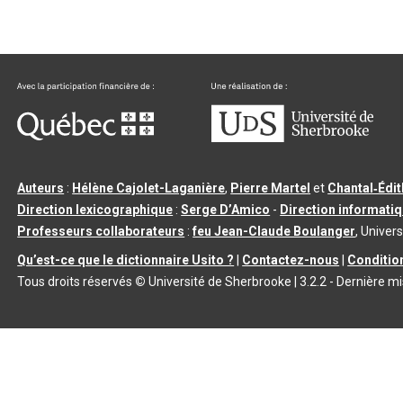
Auteurs
:
Hélène Cajolet-Laganière
,
Pierre Martel
et
Chantal‑Édi
Direction lexicographique
:
Serge D’Amico
-
Direction informati
Professeurs collaborateurs
:
feu Jean-Claude Boulanger
, Univers
Qu’est-ce que le dictionnaire Usito ?
|
Contactez-nous
|
Condition
Tous droits réservés
©
Université de Sherbrooke |
3.2.2
- Dernière mi