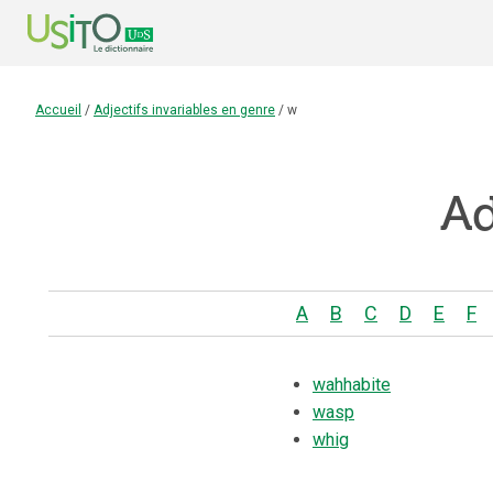
Accueil
/
Adjectifs invariables en genre
/
w
Ad
A
B
C
D
E
F
wahhabite
wasp
whig