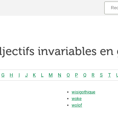
jectifs invariables en
G
H
I
J
K
L
M
N
O
P
Q
R
S
T
wisigothique
woke
wolof