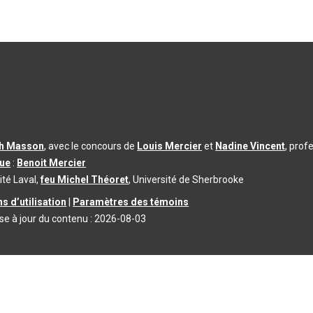
th Masson
, avec le concours de
Louis Mercier
et
Nadine Vincent
, prof
que
:
Benoit Mercier
ité Laval,
feu Michel Théoret
, Université de Sherbrooke
s d’utilisation
|
Paramètres des témoins
se à jour du contenu :
2026-08-03