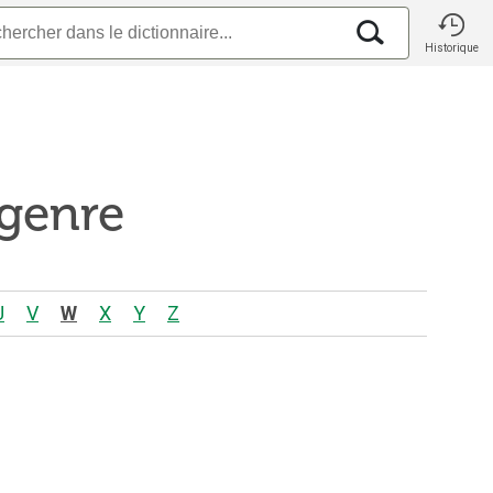
Historique
 genre
U
V
W
X
Y
Z